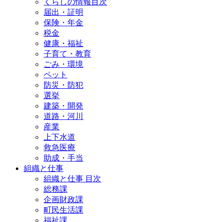
くらしの情報目次
届出・証明
保険・年金
税金
健康・福祉
子育て・教育
ごみ・環境
ペット
防災・防犯
選挙
建築・開発
道路・河川
産業
上下水道
救急医療
助成・手当
組織と仕事
組織と仕事 目次
総務課
企画財政課
町民生活課
福祉課