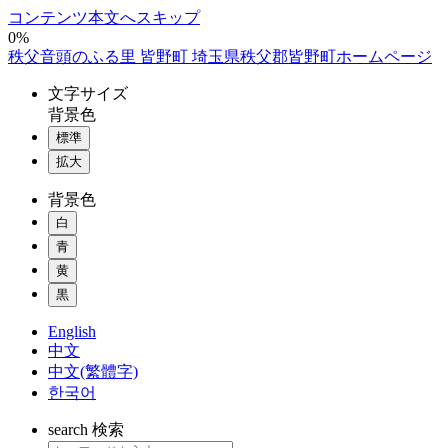
コンテンツ本文へスキップ
0%
秩父音頭のふる里 皆野町 埼玉県秩父郡皆野町ホームページ
文字
サイズ
背景色
標準
拡大
背景色
白
青
黄
黒
English
中文
中文(繁體字)
한국어
search
検索