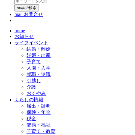
search
検索
mail
お問合せ
home
お知らせ
ライフイベント
結婚・離婚
妊娠・出産
子育て
入園・入学
就職・退職
引越し
介護
おくやみ
くらしの情報
届出・証明
保険・年金
税金
健康・福祉
子育て・教育