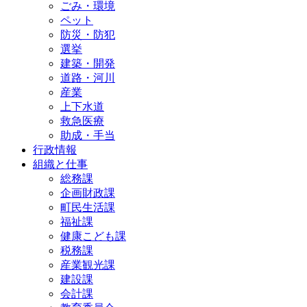
ごみ・環境
ペット
防災・防犯
選挙
建築・開発
道路・河川
産業
上下水道
救急医療
助成・手当
行政情報
組織と仕事
総務課
企画財政課
町民生活課
福祉課
健康こども課
税務課
産業観光課
建設課
会計課