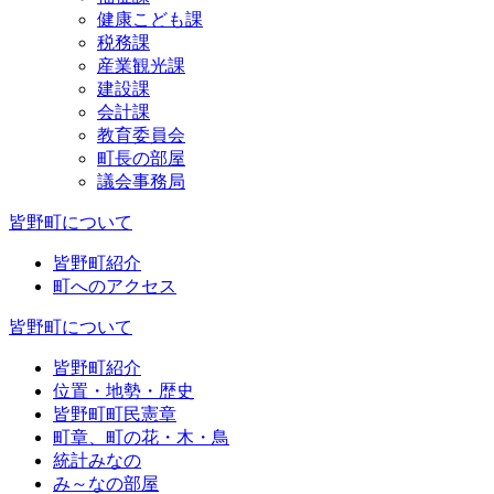
健康こども課
税務課
産業観光課
建設課
会計課
教育委員会
町長の部屋
議会事務局
皆野町について
皆野町紹介
町へのアクセス
皆野町について
皆野町紹介
位置・地勢・歴史
皆野町町民憲章
町章、町の花・木・鳥
統計みなの
み～なの部屋