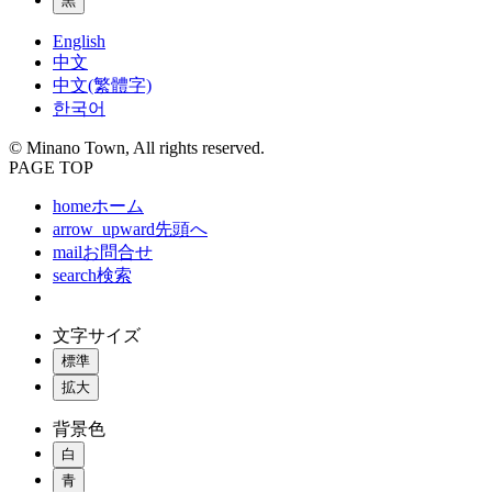
黒
English
中文
中文(繁體字)
한국어
© Minano Town, All rights reserved.
PAGE TOP
home
ホーム
arrow_upward
先頭へ
mail
お問合せ
search
検索
文字サイズ
標準
拡大
背景色
白
青