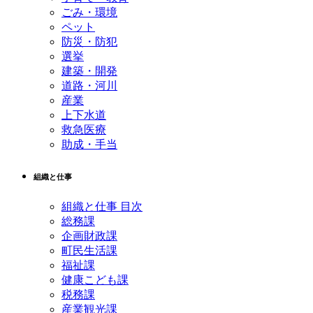
ごみ・環境
ペット
防災・防犯
選挙
建築・開発
道路・河川
産業
上下水道
救急医療
助成・手当
組織と仕事
組織と仕事 目次
総務課
企画財政課
町民生活課
福祉課
健康こども課
税務課
産業観光課