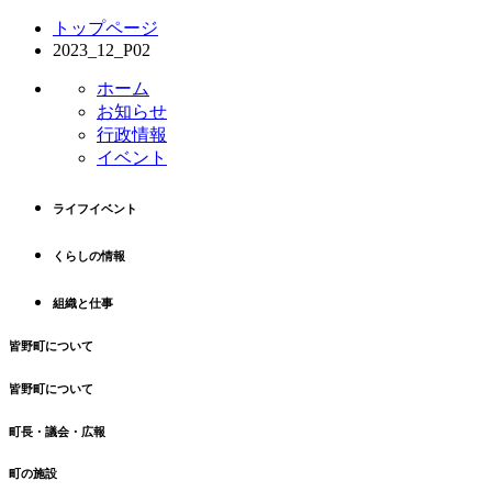
コ
ペ
トップページ
ン
ー
2023_12_P02
テ
ジ
ン
の
ホーム
ツ
先
お知らせ
本
頭
行政情報
文
へ
イベント
の
戻
先
る
ライフイベント
頭
へ
くらしの情報
戻
る
組織と仕事
皆野町について
皆野町について
町長・議会・広報
町の施設