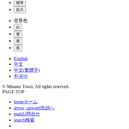
標準
拡大
背景色
白
青
黄
黒
English
中文
中文(繁體字)
한국어
© Minano Town, All rights reserved.
PAGE TOP
home
ホーム
arrow_upward
先頭へ
mail
お問合せ
search
検索