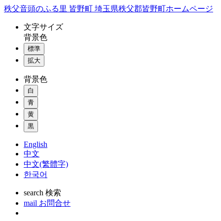
コ
秩父音頭のふる里 皆野町 埼玉県秩父郡皆野町ホームページ
ン
文字
サイズ
テ
背景色
ン
標準
ツ
本
拡大
文
背景色
へ
ス
白
キ
青
ッ
黄
プ
黒
English
中文
中文(繁體字)
한국어
search
検索
mail
お問合せ