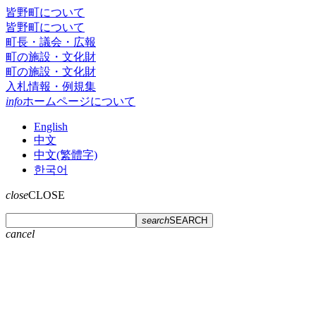
皆野町について
皆野町について
町長・議会・広報
町の施設・文化財
町の施設・文化財
入札情報・例規集
info
ホームページについて
English
中文
中文(繁體字)
한국어
close
CLOSE
search
SEARCH
cancel