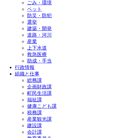
ごみ・環境
ペット
防災・防犯
選挙
建築・開発
道路・河川
産業
上下水道
救急医療
助成・手当
行政情報
組織と仕事
総務課
企画財政課
町民生活課
福祉課
健康こども課
税務課
産業観光課
建設課
会計課