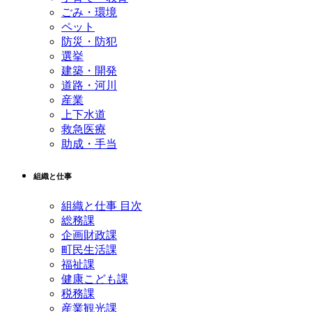
ごみ・環境
ペット
防災・防犯
選挙
建築・開発
道路・河川
産業
上下水道
救急医療
助成・手当
組織と仕事
組織と仕事 目次
総務課
企画財政課
町民生活課
福祉課
健康こども課
税務課
産業観光課