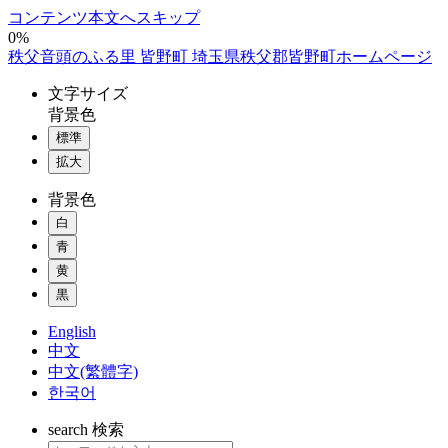
コンテンツ本文へスキップ
0%
秩父音頭のふる里 皆野町 埼玉県秩父郡皆野町ホームページ
文字
サイズ
背景色
標準
拡大
背景色
白
青
黄
黒
English
中文
中文(繁體字)
한국어
search
検索