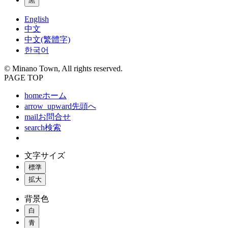
黒
English
中文
中文(繁體字)
한국어
© Minano Town, All rights reserved.
PAGE TOP
home
ホーム
arrow_upward
先頭へ
mail
お問合せ
search
検索
文字サイズ
標準
拡大
背景色
白
青