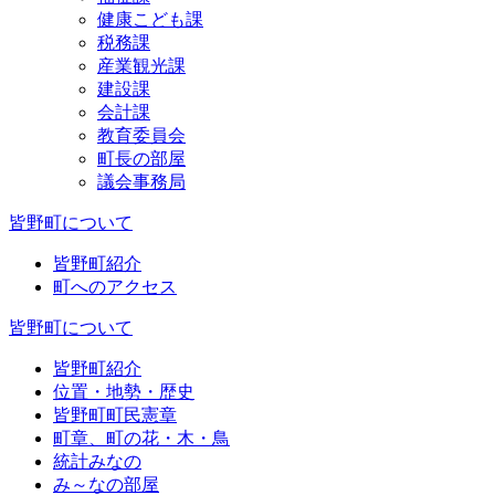
健康こども課
税務課
産業観光課
建設課
会計課
教育委員会
町長の部屋
議会事務局
皆野町について
皆野町紹介
町へのアクセス
皆野町について
皆野町紹介
位置・地勢・歴史
皆野町町民憲章
町章、町の花・木・鳥
統計みなの
み～なの部屋