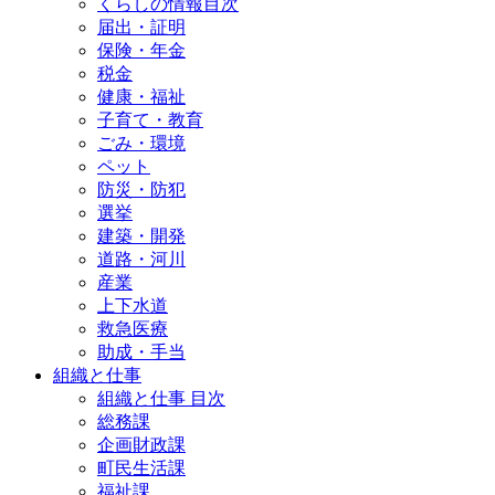
くらしの情報目次
届出・証明
保険・年金
税金
健康・福祉
子育て・教育
ごみ・環境
ペット
防災・防犯
選挙
建築・開発
道路・河川
産業
上下水道
救急医療
助成・手当
組織と仕事
組織と仕事 目次
総務課
企画財政課
町民生活課
福祉課