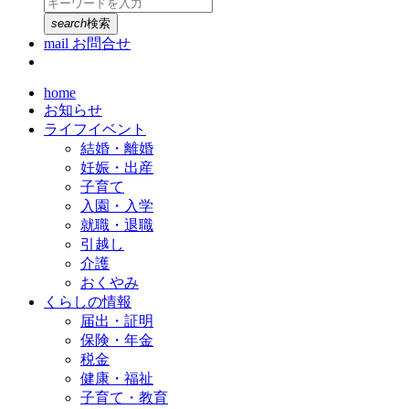
search
検索
mail
お問合せ
home
お知らせ
ライフイベント
結婚・離婚
妊娠・出産
子育て
入園・入学
就職・退職
引越し
介護
おくやみ
くらしの情報
届出・証明
保険・年金
税金
健康・福祉
子育て・教育