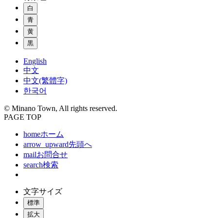
白
青
黄
黒
English
中文
中文(繁體字)
한국어
© Minano Town, All rights reserved.
PAGE TOP
home
ホーム
arrow_upward
先頭へ
mail
お問合せ
search
検索
文字サイズ
標準
拡大