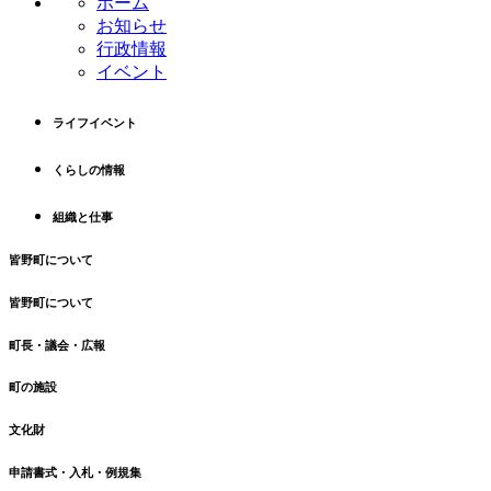
ホーム
ツ
先
お知らせ
本
頭
行政情報
文
へ
イベント
の
戻
先
る
ライフイベント
頭
へ
くらしの情報
戻
る
組織と仕事
皆野町について
皆野町について
町長・議会・広報
町の施設
文化財
申請書式・入札・例規集