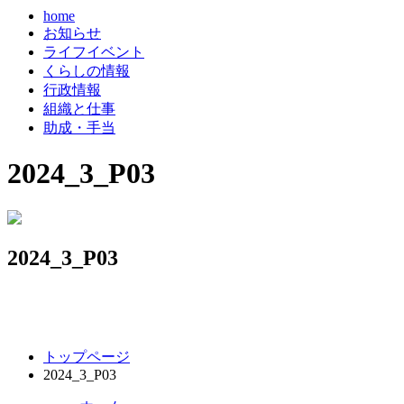
home
お知らせ
ライフイベント
くらしの情報
行政情報
組織と仕事
助成・手当
2024_3_P03
2024_3_P03
コ
ペ
トップページ
ン
ー
2024_3_P03
テ
ジ
ン
の