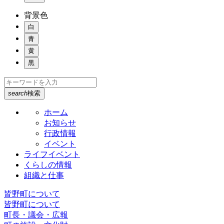
背景色
白
青
黄
黒
search
検索
ホーム
お知らせ
行政情報
イベント
ライフイベント
くらしの情報
組織と仕事
皆野町について
皆野町について
町長・議会・広報