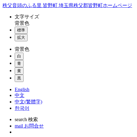
コ
秩父音頭のふる里 皆野町 埼玉県秩父郡皆野町ホームページ
ン
文字
サイズ
テ
背景色
ン
標準
ツ
本
拡大
文
背景色
へ
ス
白
キ
青
ッ
黄
プ
黒
English
中文
中文(繁體字)
한국어
search
検索
mail
お問合せ