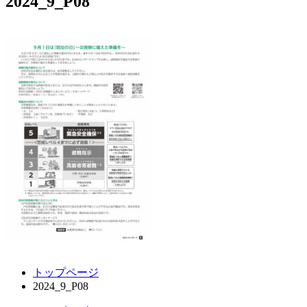
2024_9_P08
コ
ペ
トップページ
ン
ー
2024_9_P08
テ
ジ
ン
の