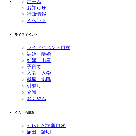
ホーム
ツ
先
お知らせ
本
頭
行政情報
文
へ
イベント
の
戻
先
る
ライフイベント
頭
へ
ライフイベント目次
戻
結婚・離婚
る
妊娠・出産
子育て
入園・入学
就職・退職
引越し
介護
おくやみ
くらしの情報
くらしの情報目次
届出・証明