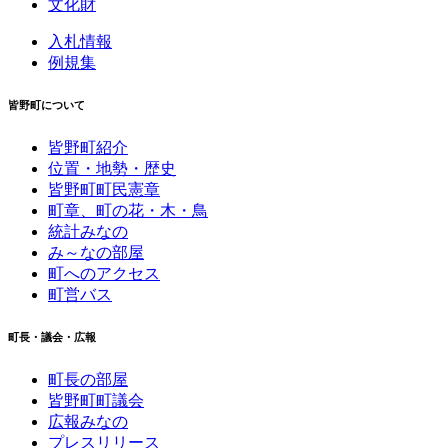
文化財
入札情報
例規集
皆野町について
皆野町紹介
位置・地勢・歴史
皆野町町民憲章
町章、町の花・木・鳥
統計みなの
み～なの部屋
町へのアクセス
町営バス
町長・議会・広報
町長の部屋
皆野町町議会
広報みなの
プレスリリース