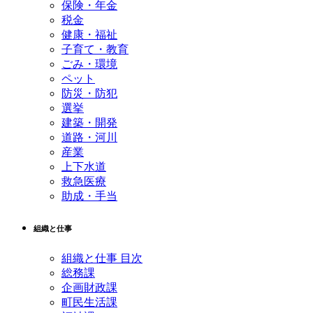
保険・年金
税金
健康・福祉
子育て・教育
ごみ・環境
ペット
防災・防犯
選挙
建築・開発
道路・河川
産業
上下水道
救急医療
助成・手当
組織と仕事
組織と仕事 目次
総務課
企画財政課
町民生活課