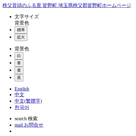
コ
秩父音頭のふる里 皆野町 埼玉県秩父郡皆野町ホームページ
ン
文字
サイズ
テ
背景色
ン
標準
ツ
本
拡大
文
背景色
へ
ス
白
キ
青
ッ
黄
プ
黒
English
中文
中文(繁體字)
한국어
search
検索
mail
お問合せ