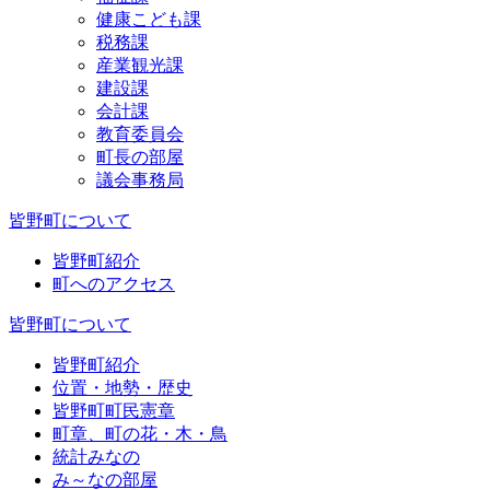
健康こども課
税務課
産業観光課
建設課
会計課
教育委員会
町長の部屋
議会事務局
皆野町について
皆野町紹介
町へのアクセス
皆野町について
皆野町紹介
位置・地勢・歴史
皆野町町民憲章
町章、町の花・木・鳥
統計みなの
み～なの部屋