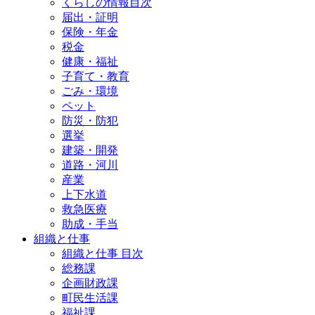
くらしの情報目次
届出・証明
保険・年金
税金
健康・福祉
子育て・教育
ごみ・環境
ペット
防災・防犯
選挙
建築・開発
道路・河川
産業
上下水道
救急医療
助成・手当
組織と仕事
組織と仕事 目次
総務課
企画財政課
町民生活課
福祉課