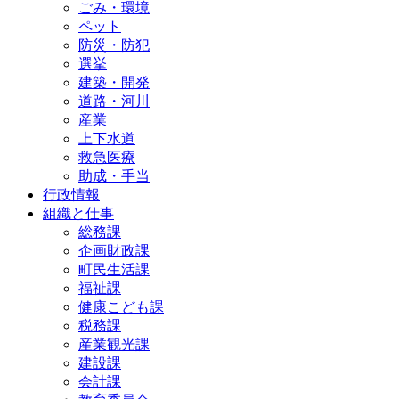
ごみ・環境
ペット
防災・防犯
選挙
建築・開発
道路・河川
産業
上下水道
救急医療
助成・手当
行政情報
組織と仕事
総務課
企画財政課
町民生活課
福祉課
健康こども課
税務課
産業観光課
建設課
会計課