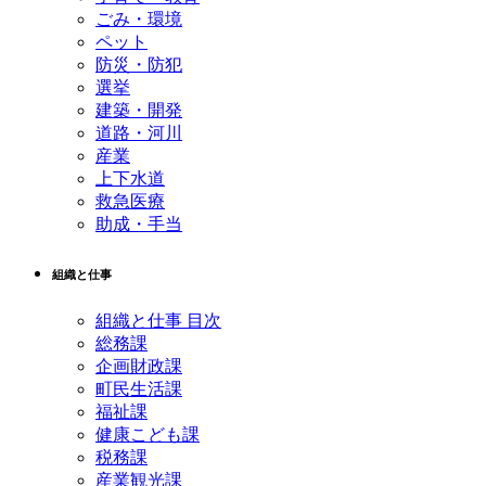
ごみ・環境
ペット
防災・防犯
選挙
建築・開発
道路・河川
産業
上下水道
救急医療
助成・手当
組織と仕事
組織と仕事 目次
総務課
企画財政課
町民生活課
福祉課
健康こども課
税務課
産業観光課