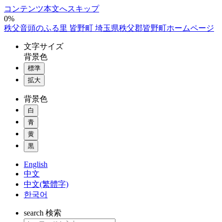
コンテンツ本文へスキップ
0%
秩父音頭のふる里 皆野町 埼玉県秩父郡皆野町ホームページ
文字
サイズ
背景色
標準
拡大
背景色
白
青
黄
黒
English
中文
中文(繁體字)
한국어
search
検索