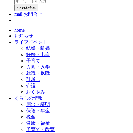
search
検索
mail
お問合せ
home
お知らせ
ライフイベント
結婚・離婚
妊娠・出産
子育て
入園・入学
就職・退職
引越し
介護
おくやみ
くらしの情報
届出・証明
保険・年金
税金
健康・福祉
子育て・教育