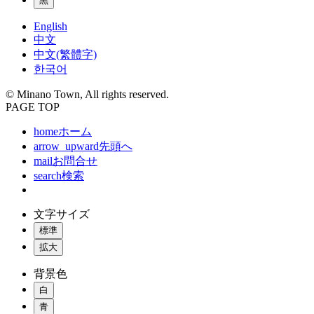
黒
English
中文
中文(繁體字)
한국어
© Minano Town, All rights reserved.
PAGE TOP
home
ホーム
arrow_upward
先頭へ
mail
お問合せ
search
検索
文字サイズ
標準
拡大
背景色
白
青