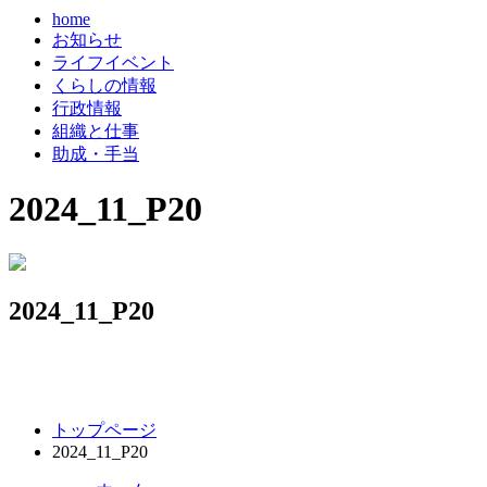
home
お知らせ
ライフイベント
くらしの情報
行政情報
組織と仕事
助成・手当
2024_11_P20
2024_11_P20
コ
ペ
トップページ
ン
ー
2024_11_P20
テ
ジ
ン
の