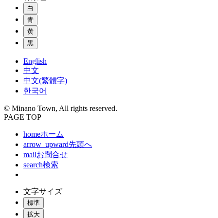
白
青
黄
黒
English
中文
中文(繁體字)
한국어
© Minano Town, All rights reserved.
PAGE TOP
home
ホーム
arrow_upward
先頭へ
mail
お問合せ
search
検索
文字サイズ
標準
拡大