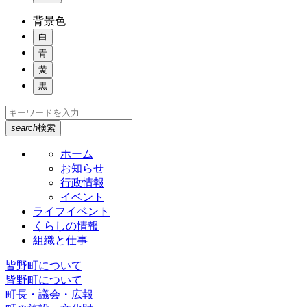
背景色
白
青
黄
黒
search
検索
ホーム
お知らせ
行政情報
イベント
ライフイベント
くらしの情報
組織と仕事
皆野町について
皆野町について
町長・議会・広報