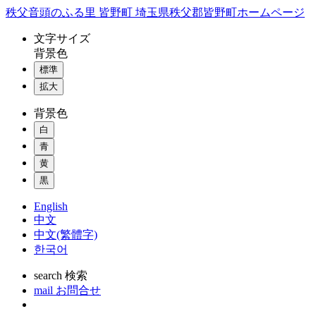
コ
秩父音頭のふる里 皆野町 埼玉県秩父郡皆野町ホームページ
ン
文字
サイズ
テ
背景色
ン
標準
ツ
本
拡大
文
背景色
へ
ス
白
キ
青
ッ
黄
プ
黒
English
中文
中文(繁體字)
한국어
search
検索
mail
お問合せ