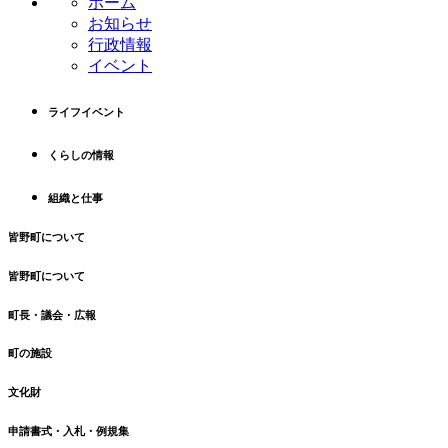
ホーム
ツ
先
お知らせ
本
頭
行政情報
文
へ
イベント
の
戻
先
る
ライフイベント
頭
へ
くらしの情報
戻
る
組織と仕事
皆野町について
皆野町について
町長・議会・広報
町の施設
文化財
申請書式・入札・例規集