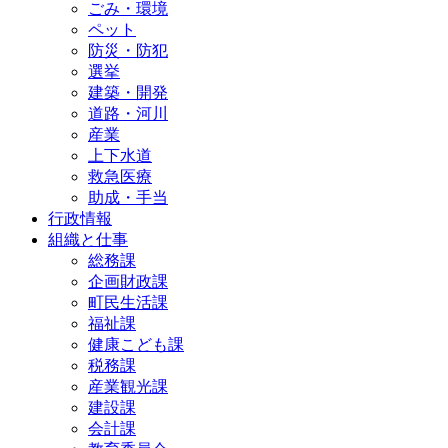
ごみ・環境
ペット
防災・防犯
選挙
建築・開発
道路・河川
産業
上下水道
救急医療
助成・手当
行政情報
組織と仕事
総務課
企画財政課
町民生活課
福祉課
健康こども課
税務課
産業観光課
建設課
会計課