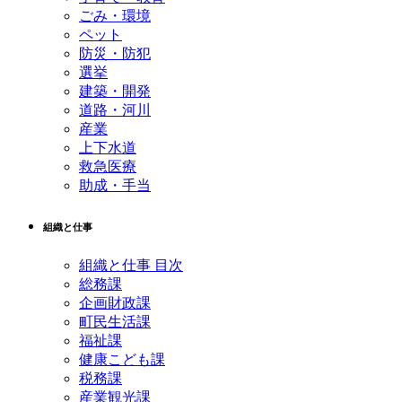
ごみ・環境
ペット
防災・防犯
選挙
建築・開発
道路・河川
産業
上下水道
救急医療
助成・手当
組織と仕事
組織と仕事 目次
総務課
企画財政課
町民生活課
福祉課
健康こども課
税務課
産業観光課