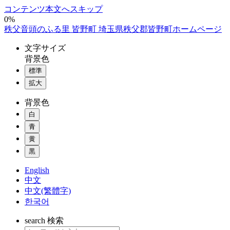
コンテンツ本文へスキップ
0%
秩父音頭のふる里 皆野町 埼玉県秩父郡皆野町ホームページ
文字
サイズ
背景色
標準
拡大
背景色
白
青
黄
黒
English
中文
中文(繁體字)
한국어
search
検索