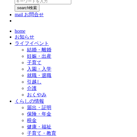
search
検索
mail
お問合せ
home
お知らせ
ライフイベント
結婚・離婚
妊娠・出産
子育て
入園・入学
就職・退職
引越し
介護
おくやみ
くらしの情報
届出・証明
保険・年金
税金
健康・福祉
子育て・教育