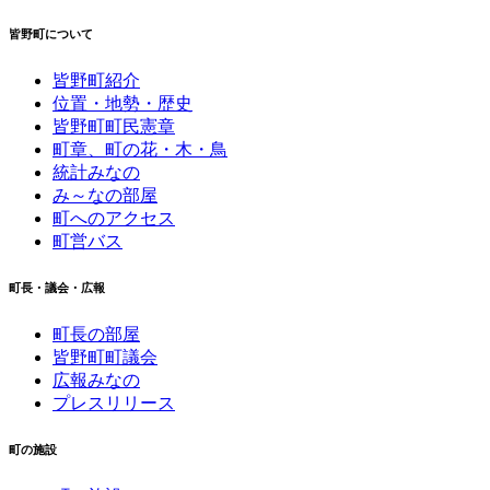
皆野町について
皆野町紹介
位置・地勢・歴史
皆野町町民憲章
町章、町の花・木・鳥
統計みなの
み～なの部屋
町へのアクセス
町営バス
町長・議会・広報
町長の部屋
皆野町町議会
広報みなの
プレスリリース
町の施設