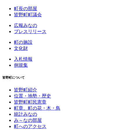
町長の部屋
皆野町町議会
広報みなの
プレスリリース
町の施設
文化財
入札情報
例規集
皆野町について
皆野町紹介
位置・地勢・歴史
皆野町町民憲章
町章、町の花・木・鳥
統計みなの
み～なの部屋
町へのアクセス