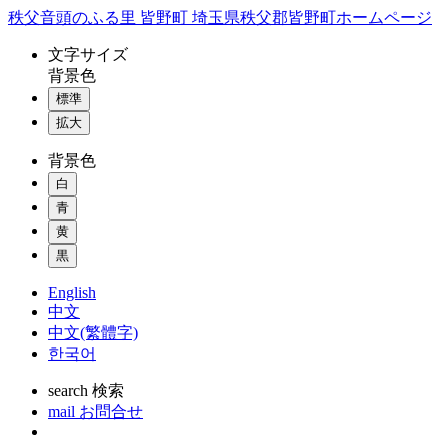
コ
秩父音頭のふる里 皆野町 埼玉県秩父郡皆野町ホームページ
ン
文字
サイズ
テ
背景色
ン
標準
ツ
本
拡大
文
背景色
へ
ス
白
キ
青
ッ
黄
プ
黒
English
中文
中文(繁體字)
한국어
search
検索
mail
お問合せ