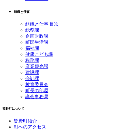
組織と仕事
組織と仕事 目次
総務課
企画財政課
町民生活課
福祉課
健康こども課
税務課
産業観光課
建設課
会計課
教育委員会
町長の部屋
議会事務局
皆野町について
皆野町紹介
町へのアクセス