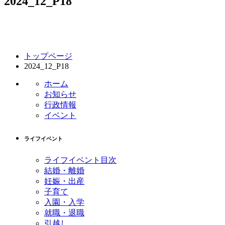
2024_12_P18
コ
ペ
トップページ
ン
ー
2024_12_P18
テ
ジ
ン
の
ホーム
ツ
先
お知らせ
本
頭
行政情報
文
へ
イベント
の
戻
先
る
ライフイベント
頭
へ
ライフイベント目次
戻
結婚・離婚
る
妊娠・出産
子育て
入園・入学
就職・退職
引越し