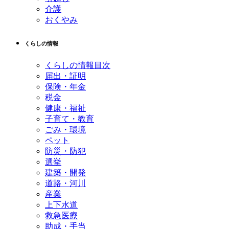
介護
おくやみ
くらしの情報
くらしの情報目次
届出・証明
保険・年金
税金
健康・福祉
子育て・教育
ごみ・環境
ペット
防災・防犯
選挙
建築・開発
道路・河川
産業
上下水道
救急医療
助成・手当