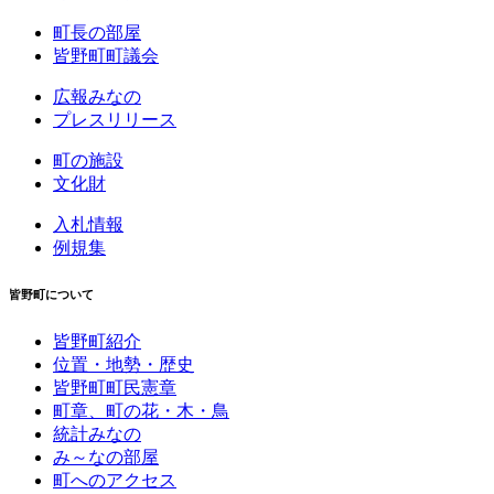
町長の部屋
皆野町町議会
広報みなの
プレスリリース
町の施設
文化財
入札情報
例規集
皆野町について
皆野町紹介
位置・地勢・歴史
皆野町町民憲章
町章、町の花・木・鳥
統計みなの
み～なの部屋
町へのアクセス