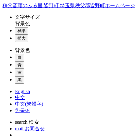
コ
秩父音頭のふる里 皆野町 埼玉県秩父郡皆野町ホームページ
ン
文字
サイズ
テ
背景色
ン
標準
ツ
本
拡大
文
背景色
へ
ス
白
キ
青
ッ
黄
プ
黒
English
中文
中文(繁體字)
한국어
search
検索
mail
お問合せ