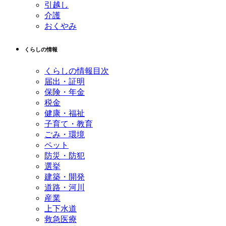
引越し
介護
おくやみ
くらしの情報
くらしの情報目次
届出・証明
保険・年金
税金
健康・福祉
子育て・教育
ごみ・環境
ペット
防災・防犯
選挙
建築・開発
道路・河川
産業
上下水道
救急医療