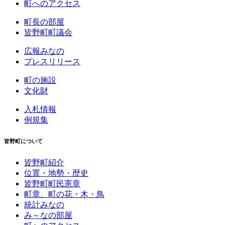
町へのアクセス
町長の部屋
皆野町町議会
広報みなの
プレスリリース
町の施設
文化財
入札情報
例規集
皆野町について
皆野町紹介
位置・地勢・歴史
皆野町町民憲章
町章、町の花・木・鳥
統計みなの
み～なの部屋