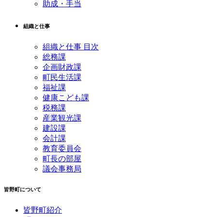
助成・手当
組織と仕事
組織と仕事 目次
総務課
企画財政課
町民生活課
福祉課
健康こども課
税務課
産業観光課
建設課
会計課
教育委員会
町長の部屋
議会事務局
皆野町について
皆野町紹介