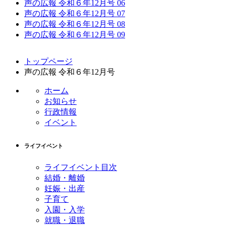
声の広報 令和６年12月号 06
声の広報 令和６年12月号 07
声の広報 令和６年12月号 08
声の広報 令和６年12月号 09
コ
ペ
トップページ
ン
ー
声の広報 令和６年12月号
テ
ジ
ン
の
ホーム
ツ
先
お知らせ
本
頭
行政情報
文
へ
イベント
の
戻
先
る
ライフイベント
頭
へ
ライフイベント目次
戻
結婚・離婚
る
妊娠・出産
子育て
入園・入学
就職・退職