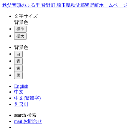
コ
秩父音頭のふる里 皆野町 埼玉県秩父郡皆野町ホームページ
ン
文字
サイズ
テ
背景色
ン
標準
ツ
本
拡大
文
背景色
へ
ス
白
キ
青
ッ
黄
プ
黒
English
中文
中文(繁體字)
한국어
search
検索
mail
お問合せ