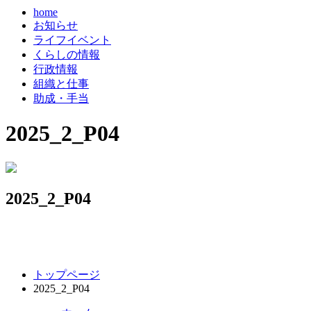
home
お知らせ
ライフイベント
くらしの情報
行政情報
組織と仕事
助成・手当
2025_2_P04
2025_2_P04
コ
ペ
トップページ
ン
ー
2025_2_P04
テ
ジ
ン
の