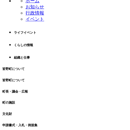
ホーム
ツ
先
お知らせ
本
頭
行政情報
文
へ
イベント
の
戻
先
る
ライフイベント
頭
へ
くらしの情報
戻
る
組織と仕事
皆野町について
皆野町について
町長・議会・広報
町の施設
文化財
申請書式・入札・例規集