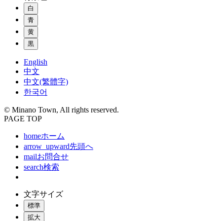
白
青
黄
黒
English
中文
中文(繁體字)
한국어
© Minano Town, All rights reserved.
PAGE TOP
home
ホーム
arrow_upward
先頭へ
mail
お問合せ
search
検索
文字サイズ
標準
拡大