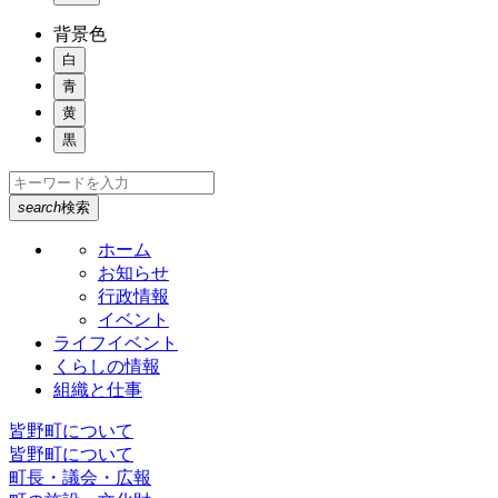
背景色
白
青
黄
黒
search
検索
ホーム
お知らせ
行政情報
イベント
ライフイベント
くらしの情報
組織と仕事
皆野町について
皆野町について
町長・議会・広報