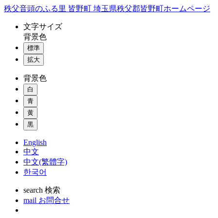
コ
秩父音頭のふる里 皆野町 埼玉県秩父郡皆野町ホームページ
ン
文字
サイズ
テ
背景色
ン
標準
ツ
本
拡大
文
背景色
へ
ス
白
キ
青
ッ
黄
プ
黒
English
中文
中文(繁體字)
한국어
search
検索
mail
お問合せ