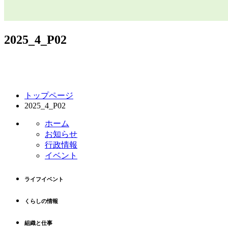
2025_4_P02
コ
ペ
トップページ
ン
ー
2025_4_P02
テ
ジ
ン
の
ホーム
ツ
先
お知らせ
本
頭
行政情報
文
へ
イベント
の
戻
先
る
ライフイベント
頭
へ
くらしの情報
戻
る
組織と仕事