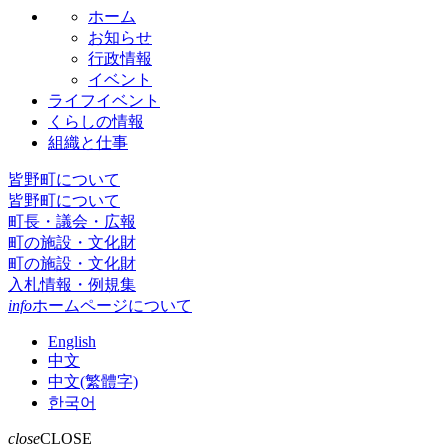
ホーム
お知らせ
行政情報
イベント
ライフイベント
くらしの情報
組織と仕事
皆野町について
皆野町について
町長・議会・広報
町の施設・文化財
町の施設・文化財
入札情報・例規集
info
ホームページについて
English
中文
中文(繁體字)
한국어
close
CLOSE