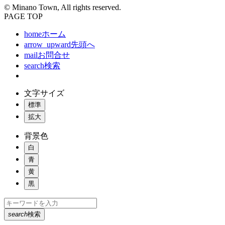
© Minano Town, All rights reserved.
PAGE TOP
home
ホーム
arrow_upward
先頭へ
mail
お問合せ
search
検索
文字サイズ
標準
拡大
背景色
白
青
黄
黒
search
検索