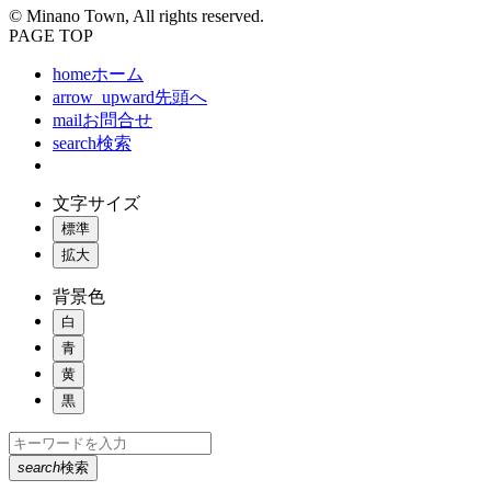
© Minano Town, All rights reserved.
PAGE TOP
home
ホーム
arrow_upward
先頭へ
mail
お問合せ
search
検索
文字サイズ
標準
拡大
背景色
白
青
黄
黒
search
検索