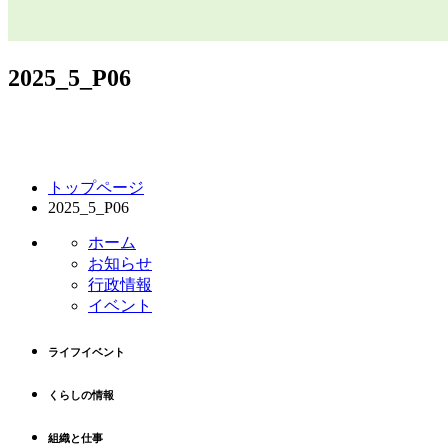
2025_5_P06
コ
ペ
トップページ
ン
ー
2025_5_P06
テ
ジ
ン
の
ホーム
ツ
先
お知らせ
本
頭
行政情報
文
へ
イベント
の
戻
先
る
ライフイベント
頭
へ
くらしの情報
戻
る
組織と仕事