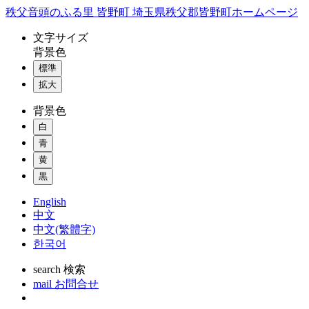
コ
秩父音頭のふる里 皆野町 埼玉県秩父郡皆野町ホームページ
ン
文字
サイズ
テ
背景色
ン
標準
ツ
本
拡大
文
背景色
へ
ス
白
キ
青
ッ
黄
プ
黒
English
中文
中文(繁體字)
한국어
search
検索
mail
お問合せ