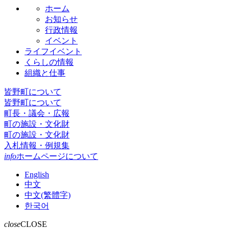
ホーム
お知らせ
行政情報
イベント
ライフイベント
くらしの情報
組織と仕事
皆野町について
皆野町について
町長・議会・広報
町の施設・文化財
町の施設・文化財
入札情報・例規集
info
ホームページについて
English
中文
中文(繁體字)
한국어
close
CLOSE