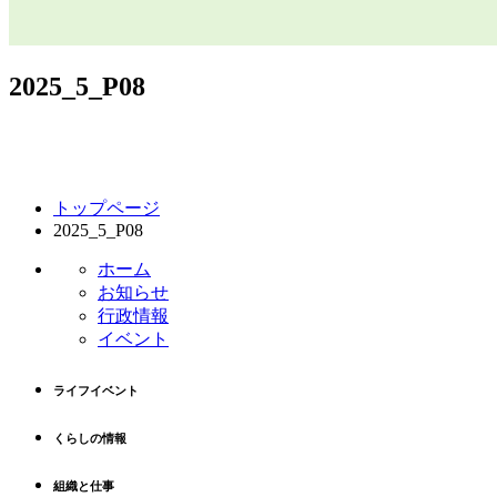
2025_5_P08
コ
ペ
トップページ
ン
ー
2025_5_P08
テ
ジ
ン
の
ホーム
ツ
先
お知らせ
本
頭
行政情報
文
へ
イベント
の
戻
先
る
ライフイベント
頭
へ
くらしの情報
戻
る
組織と仕事