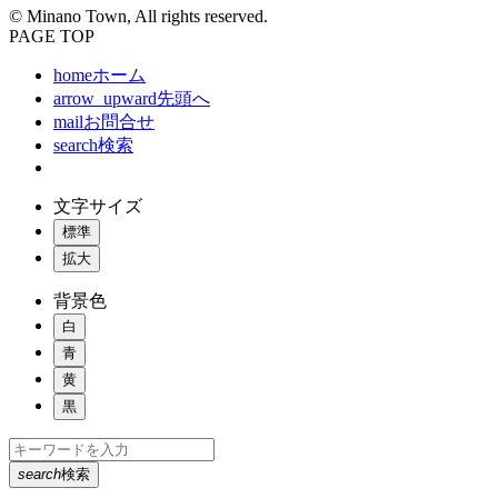
© Minano Town, All rights reserved.
PAGE TOP
home
ホーム
arrow_upward
先頭へ
mail
お問合せ
search
検索
文字サイズ
標準
拡大
背景色
白
青
黄
黒
search
検索