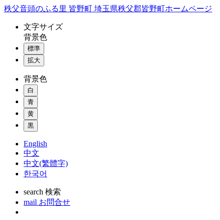
コ
秩父音頭のふる里 皆野町 埼玉県秩父郡皆野町ホームページ
ン
文字
サイズ
テ
背景色
ン
標準
ツ
本
拡大
文
背景色
へ
ス
白
キ
青
ッ
黄
プ
黒
English
中文
中文(繁體字)
한국어
search
検索
mail
お問合せ