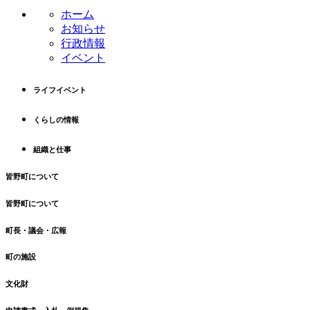
ン
の
ホーム
ツ
先
お知らせ
本
頭
行政情報
文
へ
イベント
の
戻
先
る
ライフイベント
頭
へ
くらしの情報
戻
る
組織と仕事
皆野町について
皆野町について
町長・議会・広報
町の施設
文化財