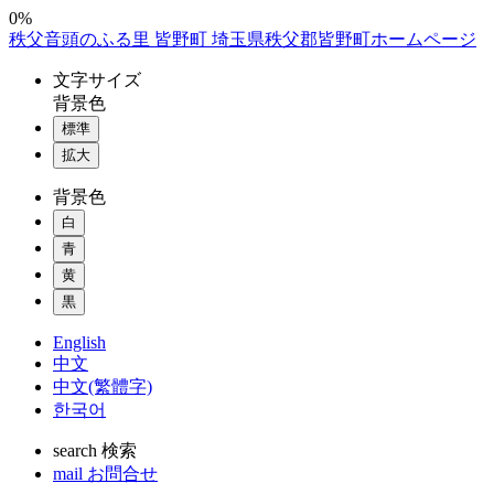
コ
0%
秩父音頭のふる里 皆野町 埼玉県秩父郡皆野町ホームページ
ン
テ
文字
サイズ
ン
背景色
ツ
標準
本
拡大
文
へ
背景色
ス
白
キ
ッ
青
プ
黄
黒
English
中文
中文(繁體字)
한국어
search
検索
mail
お問合せ