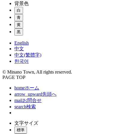
背景色
白
青
黄
黒
English
中文
中文(繁體字)
한국어
© Minano Town, All rights reserved.
PAGE TOP
home
ホーム
arrow_upward
先頭へ
mail
お問合せ
search
検索
文字サイズ
標準