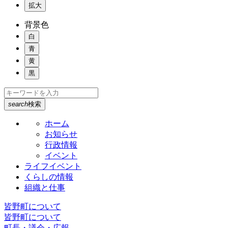
拡大
背景色
白
青
黄
黒
search
検索
ホーム
お知らせ
行政情報
イベント
ライフイベント
くらしの情報
組織と仕事
皆野町について
皆野町について
町長・議会・広報