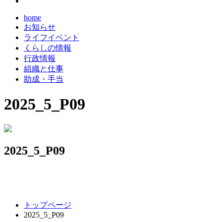
home
お知らせ
ライフイベント
くらしの情報
行政情報
組織と仕事
助成・手当
2025_5_P09
2025_5_P09
コ
ペ
トップページ
ン
ー
2025_5_P09
テ
ジ