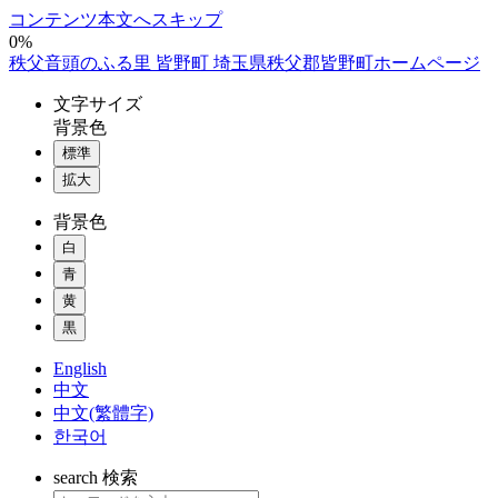
コンテンツ本文へスキップ
0%
秩父音頭のふる里 皆野町 埼玉県秩父郡皆野町ホームページ
文字
サイズ
背景色
標準
拡大
背景色
白
青
黄
黒
English
中文
中文(繁體字)
한국어
search
検索