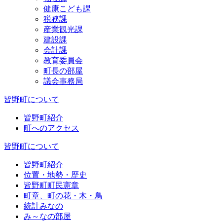
健康こども課
税務課
産業観光課
建設課
会計課
教育委員会
町長の部屋
議会事務局
皆野町について
皆野町紹介
町へのアクセス
皆野町について
皆野町紹介
位置・地勢・歴史
皆野町町民憲章
町章、町の花・木・鳥
統計みなの
み～なの部屋