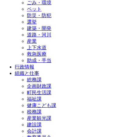
ごみ・環境
ペット
防災・防犯
選挙
建築・開発
道路・河川
産業
上下水道
救急医療
助成・手当
行政情報
組織と仕事
総務課
企画財政課
町民生活課
福祉課
健康こども課
税務課
産業観光課
建設課
会計課