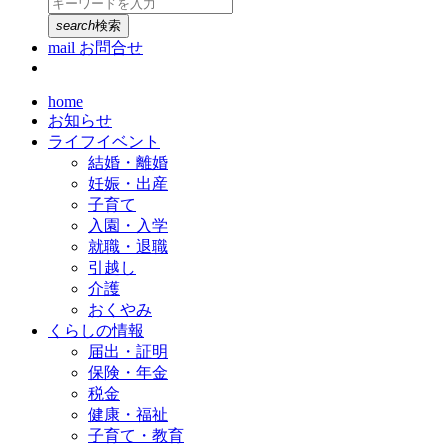
search
検索
mail
お問合せ
home
お知らせ
ライフイベント
結婚・離婚
妊娠・出産
子育て
入園・入学
就職・退職
引越し
介護
おくやみ
くらしの情報
届出・証明
保険・年金
税金
健康・福祉
子育て・教育