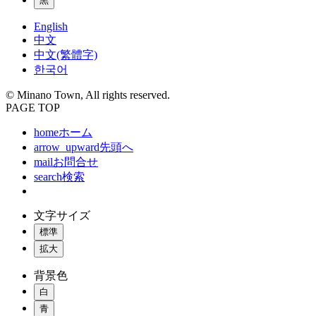
黒
English
中文
中文(繁體字)
한국어
© Minano Town, All rights reserved.
PAGE TOP
home
ホーム
arrow_upward
先頭へ
mail
お問合せ
search
検索
文字サイズ
標準
拡大
背景色
白
青