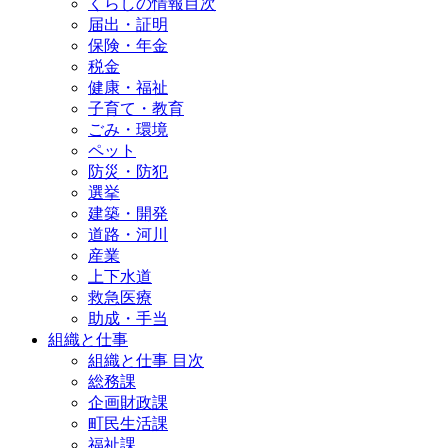
くらしの情報目次
届出・証明
保険・年金
税金
健康・福祉
子育て・教育
ごみ・環境
ペット
防災・防犯
選挙
建築・開発
道路・河川
産業
上下水道
救急医療
助成・手当
組織と仕事
組織と仕事 目次
総務課
企画財政課
町民生活課
福祉課