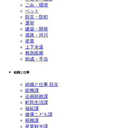
ごみ・環境
ペット
防災・防犯
選挙
建築・開発
道路・河川
産業
上下水道
救急医療
助成・手当
組織と仕事
組織と仕事 目次
総務課
企画財政課
町民生活課
福祉課
健康こども課
税務課
産業観光課