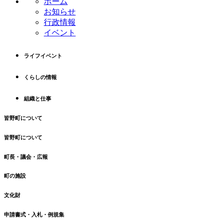
ホーム
ツ
先
お知らせ
本
頭
行政情報
文
へ
イベント
の
戻
先
る
ライフイベント
頭
へ
くらしの情報
戻
る
組織と仕事
皆野町について
皆野町について
町長・議会・広報
町の施設
文化財
申請書式・入札・例規集