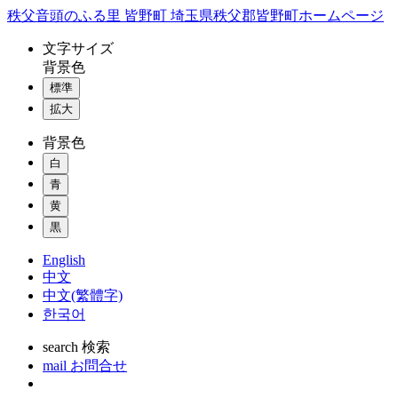
コ
秩父音頭のふる里 皆野町 埼玉県秩父郡皆野町ホームページ
ン
文字
サイズ
テ
背景色
ン
標準
ツ
本
拡大
文
背景色
へ
ス
白
キ
青
ッ
黄
プ
黒
English
中文
中文(繁體字)
한국어
search
検索
mail
お問合せ