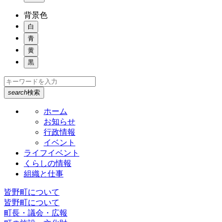
背景色
白
青
黄
黒
search
検索
ホーム
お知らせ
行政情報
イベント
ライフイベント
くらしの情報
組織と仕事
皆野町について
皆野町について
町長・議会・広報