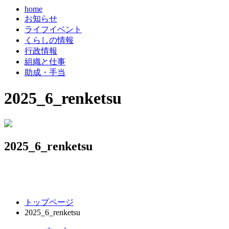
home
お知らせ
ライフイベント
くらしの情報
行政情報
組織と仕事
助成・手当
2025_6_renketsu
2025_6_renketsu
コ
ペ
トップページ
ン
ー
2025_6_renketsu
テ
ジ
ン
の