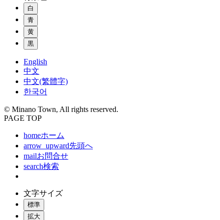
白
青
黄
黒
English
中文
中文(繁體字)
한국어
© Minano Town, All rights reserved.
PAGE TOP
home
ホーム
arrow_upward
先頭へ
mail
お問合せ
search
検索
文字サイズ
標準
拡大