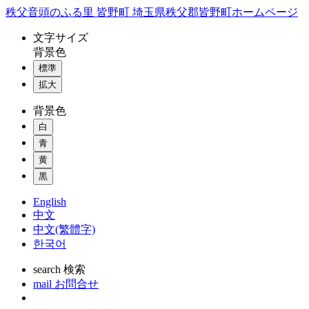
コ
秩父音頭のふる里 皆野町 埼玉県秩父郡皆野町ホームページ
ン
文字
サイズ
テ
背景色
ン
標準
ツ
本
拡大
文
背景色
へ
ス
白
キ
青
ッ
黄
プ
黒
English
中文
中文(繁體字)
한국어
search
検索
mail
お問合せ