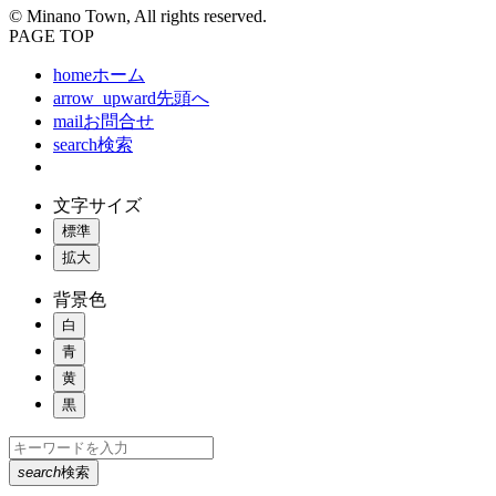
© Minano Town, All rights reserved.
PAGE TOP
home
ホーム
arrow_upward
先頭へ
mail
お問合せ
search
検索
文字サイズ
標準
拡大
背景色
白
青
黄
黒
search
検索