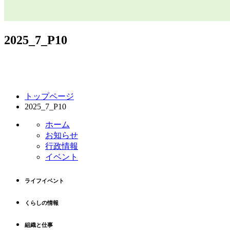
2025_7_P10
コ
ペ
トップページ
ン
ー
2025_7_P10
テ
ジ
ン
の
ホーム
ツ
先
お知らせ
本
頭
行政情報
文
へ
イベント
の
戻
先
る
ライフイベント
頭
へ
くらしの情報
戻
る
組織と仕事