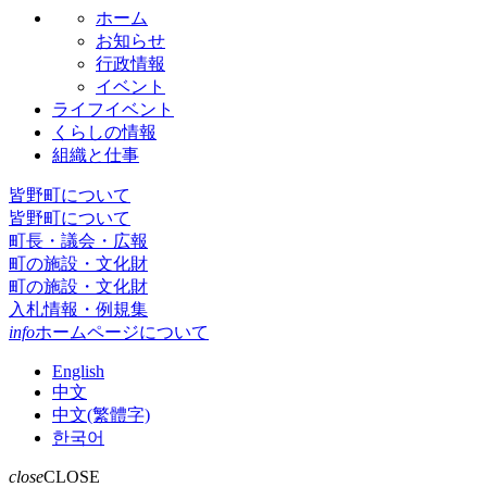
ホーム
お知らせ
行政情報
イベント
ライフイベント
くらしの情報
組織と仕事
皆野町について
皆野町について
町長・議会・広報
町の施設・文化財
町の施設・文化財
入札情報・例規集
info
ホームページについて
English
中文
中文(繁體字)
한국어
close
CLOSE