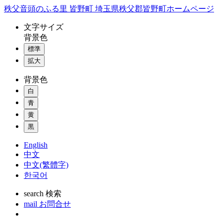
コ
秩父音頭のふる里 皆野町 埼玉県秩父郡皆野町ホームページ
ン
文字
サイズ
テ
背景色
ン
標準
ツ
本
拡大
文
背景色
へ
ス
白
キ
青
ッ
黄
プ
黒
English
中文
中文(繁體字)
한국어
search
検索
mail
お問合せ