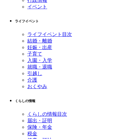
行政情報
文
へ
イベント
の
戻
先
る
ライフイベント
頭
へ
ライフイベント目次
戻
結婚・離婚
る
妊娠・出産
子育て
入園・入学
就職・退職
引越し
介護
おくやみ
くらしの情報
くらしの情報目次
届出・証明
保険・年金
税金