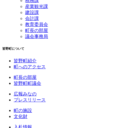
税務課
産業観光課
建設課
会計課
教育委員会
町長の部屋
議会事務局
皆野町について
皆野町紹介
町へのアクセス
町長の部屋
皆野町町議会
広報みなの
プレスリリース
町の施設
文化財
入札情報