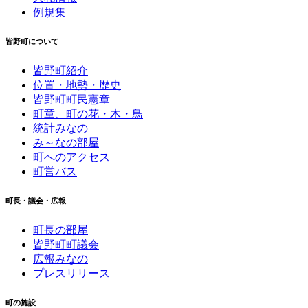
例規集
皆野町について
皆野町紹介
位置・地勢・歴史
皆野町町民憲章
町章、町の花・木・鳥
統計みなの
み～なの部屋
町へのアクセス
町営バス
町長・議会・広報
町長の部屋
皆野町町議会
広報みなの
プレスリリース
町の施設