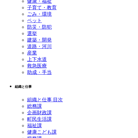
健康・福祉
子育て・教育
ごみ・環境
ペット
防災・防犯
選挙
建築・開発
道路・河川
産業
上下水道
救急医療
助成・手当
組織と仕事
組織と仕事 目次
総務課
企画財政課
町民生活課
福祉課
健康こども課