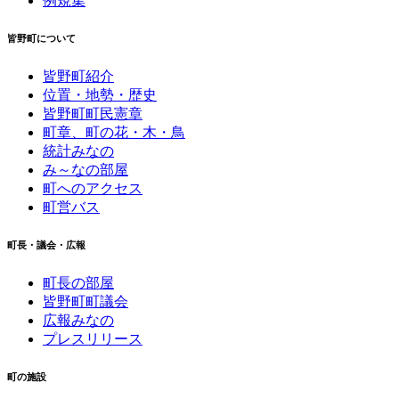
例規集
皆野町について
皆野町紹介
位置・地勢・歴史
皆野町町民憲章
町章、町の花・木・鳥
統計みなの
み～なの部屋
町へのアクセス
町営バス
町長・議会・広報
町長の部屋
皆野町町議会
広報みなの
プレスリリース
町の施設