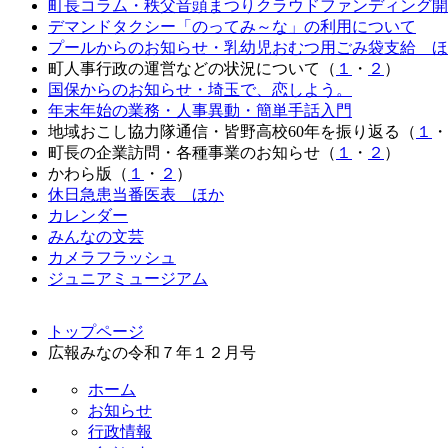
町長コラム・秩父音頭まつりクラウドファンディング開
デマンドタクシー「のってみ～な」の利用について
プールからのお知らせ・乳幼児おむつ用ごみ袋支給 ほ
町人事行政の運営などの状況について（
１
・
２
）
国保からのお知らせ・埼玉で、恋しよう。
年末年始の業務・人事異動・簡単手話入門
地域おこし協力隊通信・皆野高校60年を振り返る（
１
・
町長の企業訪問・各種事業のお知らせ（
１
・
２
）
かわら版（
１
・
２
）
休日急患当番医表 ほか
カレンダー
みんなの文芸
カメラフラッシュ
ジュニアミュージアム
コ
ペ
トップページ
ン
ー
広報みなの令和７年１２月号
テ
ジ
ン
の
ホーム
ツ
先
お知らせ
本
頭
行政情報
文
へ