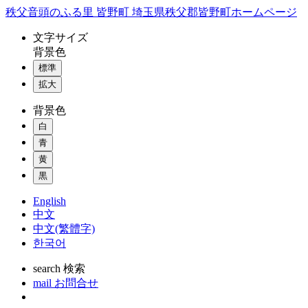
コ
秩父音頭のふる里 皆野町 埼玉県秩父郡皆野町ホームページ
ン
文字
サイズ
テ
背景色
ン
標準
ツ
本
拡大
文
背景色
へ
ス
白
キ
青
ッ
黄
プ
黒
English
中文
中文(繁體字)
한국어
search
検索
mail
お問合せ