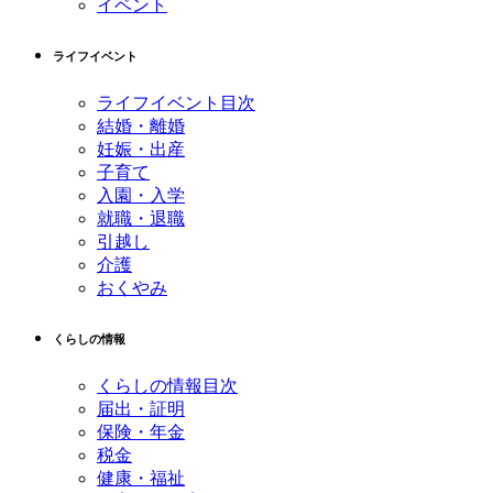
イベント
の
戻
先
る
ライフイベント
頭
へ
ライフイベント目次
戻
結婚・離婚
る
妊娠・出産
子育て
入園・入学
就職・退職
引越し
介護
おくやみ
くらしの情報
くらしの情報目次
届出・証明
保険・年金
税金
健康・福祉