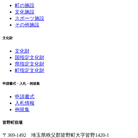
町の施設
文化施設
スポーツ施設
その他施設
文化財
文化財
国指定文化財
県指定文化財
町指定文化財
申請書式・入札・例規集
申請書式
入札情報
例規集
皆野町役場
〒369-1492
埼玉県秩父郡皆野町
大字皆野1420-1