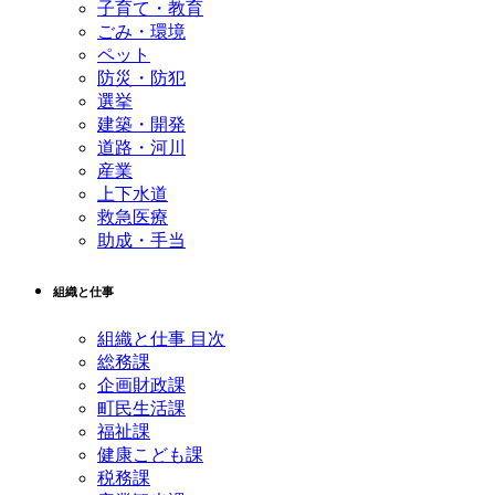
子育て・教育
ごみ・環境
ペット
防災・防犯
選挙
建築・開発
道路・河川
産業
上下水道
救急医療
助成・手当
組織と仕事
組織と仕事 目次
総務課
企画財政課
町民生活課
福祉課
健康こども課
税務課