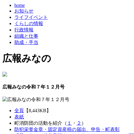
home
お知らせ
ライフイベント
くらしの情報
行政情報
組織と仕事
助成・手当
広報みなの
広報みなの令和７年１２月号
全頁
【8,443KB】
表紙
町消防団の活動を紹介（
１
・
２
）
防犯栄誉金章・固定資産税の届出、申告・町表彰