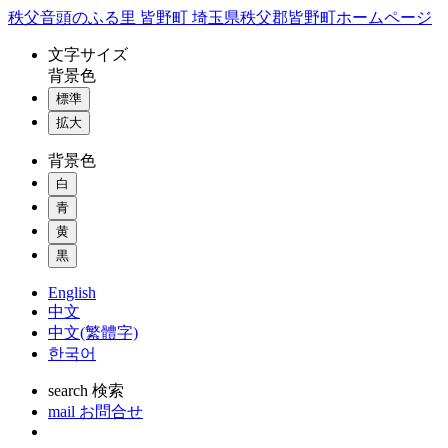
コ
秩父音頭のふる里 皆野町 埼玉県秩父郡皆野町ホームページ
ン
文字
サイズ
テ
背景色
ン
標準
ツ
本
拡大
文
背景色
へ
ス
白
キ
青
ッ
黄
プ
黒
English
中文
中文(繁體字)
한국어
search
検索
mail
お問合せ