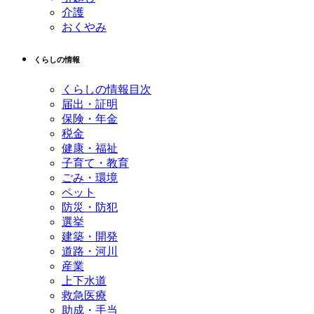
介護
おくやみ
くらしの情報
くらしの情報目次
届出・証明
保険・年金
税金
健康・福祉
子育て・教育
ごみ・環境
ペット
防災・防犯
選挙
建築・開発
道路・河川
産業
上下水道
救急医療
助成・手当