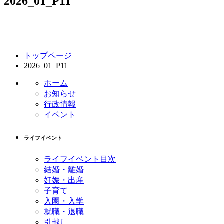
2026_01_P11
コ
ペ
トップページ
ン
ー
2026_01_P11
テ
ジ
ン
の
ホーム
ツ
先
お知らせ
本
頭
行政情報
文
へ
イベント
の
戻
先
る
ライフイベント
頭
へ
ライフイベント目次
戻
結婚・離婚
る
妊娠・出産
子育て
入園・入学
就職・退職
引越し