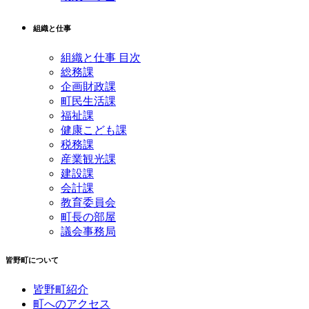
組織と仕事
組織と仕事 目次
総務課
企画財政課
町民生活課
福祉課
健康こども課
税務課
産業観光課
建設課
会計課
教育委員会
町長の部屋
議会事務局
皆野町について
皆野町紹介
町へのアクセス