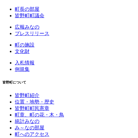
町長の部屋
皆野町町議会
広報みなの
プレスリリース
町の施設
文化財
入札情報
例規集
皆野町について
皆野町紹介
位置・地勢・歴史
皆野町町民憲章
町章、町の花・木・鳥
統計みなの
み～なの部屋
町へのアクセス