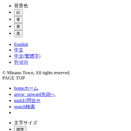
背景色
白
青
黄
黒
English
中文
中文(繁體字)
한국어
© Minano Town, All rights reserved.
PAGE TOP
home
ホーム
arrow_upward
先頭へ
mail
お問合せ
search
検索
文字サイズ
標準