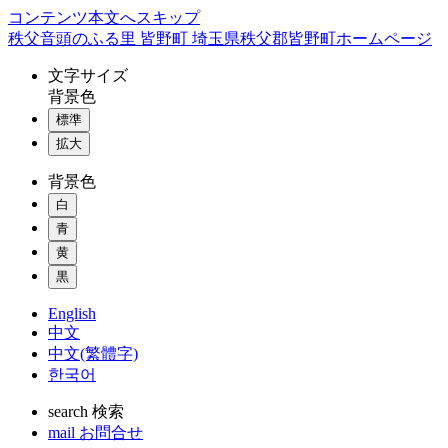
コンテンツ本文へスキップ
秩父音頭のふる里 皆野町 埼玉県秩父郡皆野町ホームページ
文字
サイズ
背景色
標準
拡大
背景色
白
青
黄
黒
English
中文
中文(繁體字)
한국어
search
検索
mail
お問合せ