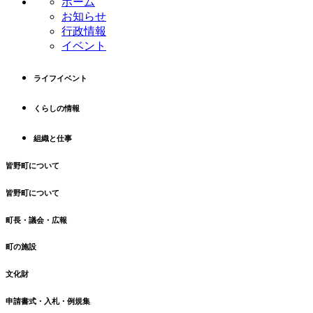
ホーム
ツ
先
お知らせ
本
頭
行政情報
文
へ
イベント
の
戻
先
る
ライフイベント
頭
へ
くらしの情報
戻
る
組織と仕事
皆野町について
皆野町について
町長・議会・広報
町の施設
文化財
申請書式・入札・例規集