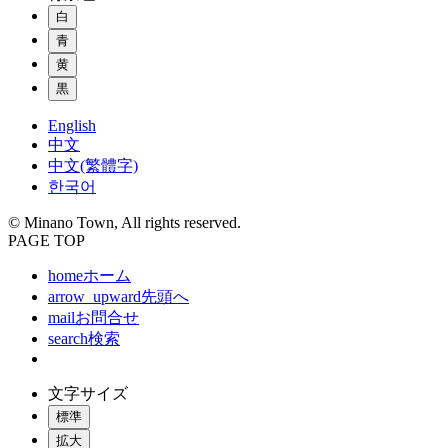
白
青
黄
黒
English
中文
中文(繁體字)
한국어
© Minano Town, All rights reserved.
PAGE TOP
home
ホーム
arrow_upward
先頭へ
mail
お問合せ
search
検索
文字サイズ
標準
拡大