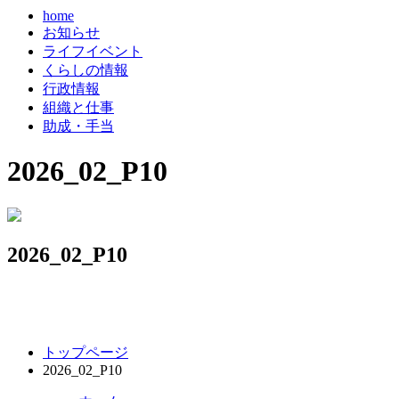
home
お知らせ
ライフイベント
くらしの情報
行政情報
組織と仕事
助成・手当
2026_02_P10
2026_02_P10
コ
ペ
トップページ
ン
ー
2026_02_P10
テ
ジ
ン
の