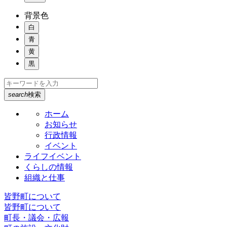
背景色
白
青
黄
黒
search
検索
ホーム
お知らせ
行政情報
イベント
ライフイベント
くらしの情報
組織と仕事
皆野町について
皆野町について
町長・議会・広報