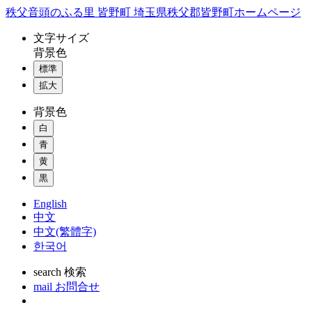
コ
秩父音頭のふる里 皆野町 埼玉県秩父郡皆野町ホームページ
ン
文字
サイズ
テ
背景色
ン
標準
ツ
本
拡大
文
背景色
へ
ス
白
キ
青
ッ
黄
プ
黒
English
中文
中文(繁體字)
한국어
search
検索
mail
お問合せ