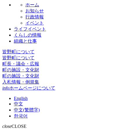
ホーム
お知らせ
行政情報
イベント
ライフイベント
くらしの情報
組織と仕事
皆野町について
皆野町について
町長・議会・広報
町の施設・文化財
町の施設・文化財
入札情報・例規集
info
ホームページについて
English
中文
中文(繁體字)
한국어
close
CLOSE