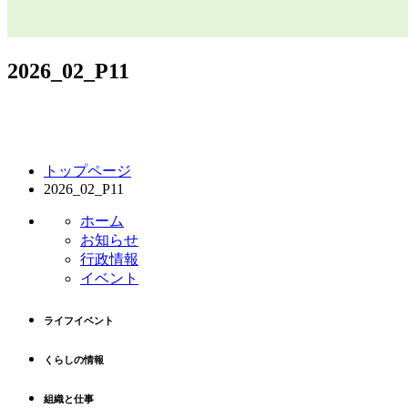
2026_02_P11
コ
ペ
トップページ
ン
ー
2026_02_P11
テ
ジ
ン
の
ホーム
ツ
先
お知らせ
本
頭
行政情報
文
へ
イベント
の
戻
先
る
ライフイベント
頭
へ
くらしの情報
戻
る
組織と仕事