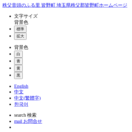
コ
秩父音頭のふる里 皆野町 埼玉県秩父郡皆野町ホームページ
ン
文字
サイズ
テ
背景色
ン
標準
ツ
本
拡大
文
背景色
へ
ス
白
キ
青
ッ
黄
プ
黒
English
中文
中文(繁體字)
한국어
search
検索
mail
お問合せ