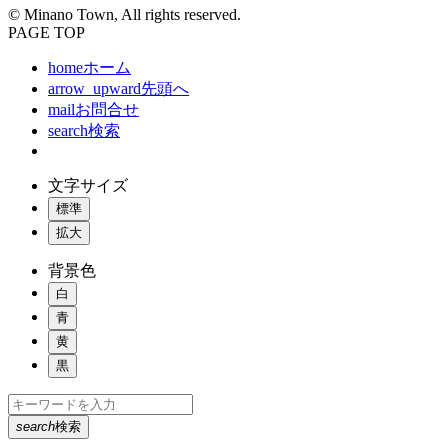
© Minano Town, All rights reserved.
PAGE TOP
home
ホーム
arrow_upward
先頭へ
mail
お問合せ
search
検索
文字サイズ
標準
拡大
背景色
白
青
黄
黒
search
検索