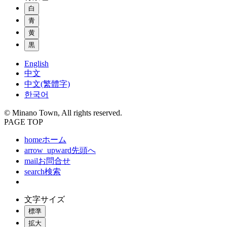
白
青
黄
黒
English
中文
中文(繁體字)
한국어
© Minano Town, All rights reserved.
PAGE TOP
home
ホーム
arrow_upward
先頭へ
mail
お問合せ
search
検索
文字サイズ
標準
拡大