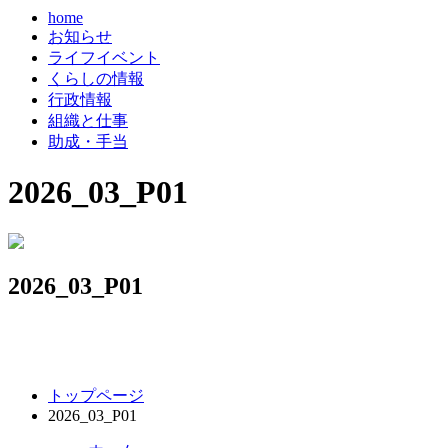
home
お知らせ
ライフイベント
くらしの情報
行政情報
組織と仕事
助成・手当
2026_03_P01
2026_03_P01
コ
ペ
トップページ
ン
ー
2026_03_P01
テ
ジ
ン
の