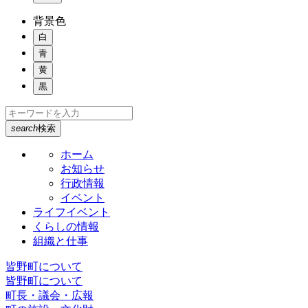
背景色
白
青
黄
黒
search
検索
ホーム
お知らせ
行政情報
イベント
ライフイベント
くらしの情報
組織と仕事
皆野町について
皆野町について
町長・議会・広報