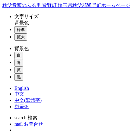
コ
秩父音頭のふる里 皆野町 埼玉県秩父郡皆野町ホームページ
ン
文字
サイズ
テ
背景色
ン
標準
ツ
本
拡大
文
背景色
へ
ス
白
キ
青
ッ
黄
プ
黒
English
中文
中文(繁體字)
한국어
search
検索
mail
お問合せ