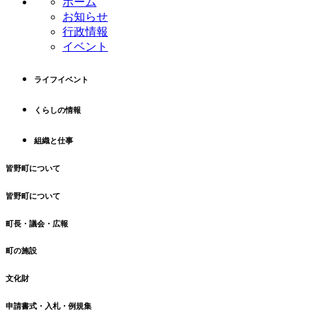
ホーム
ツ
先
お知らせ
本
頭
行政情報
文
へ
イベント
の
戻
先
る
ライフイベント
頭
へ
くらしの情報
戻
る
組織と仕事
皆野町について
皆野町について
町長・議会・広報
町の施設
文化財
申請書式・入札・例規集