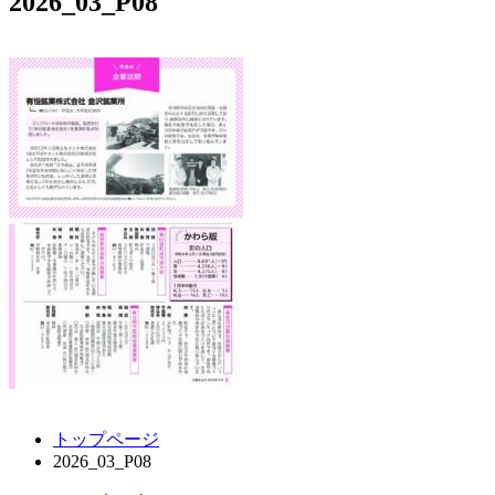
2026_03_P08
コ
ペ
トップページ
ン
ー
2026_03_P08
テ
ジ
ン
の