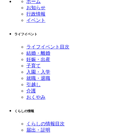
ホーム
ツ
先
お知らせ
本
頭
行政情報
文
へ
イベント
の
戻
先
る
ライフイベント
頭
へ
ライフイベント目次
戻
結婚・離婚
る
妊娠・出産
子育て
入園・入学
就職・退職
引越し
介護
おくやみ
くらしの情報
くらしの情報目次
届出・証明