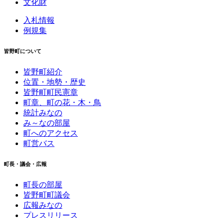
文化財
入札情報
例規集
皆野町について
皆野町紹介
位置・地勢・歴史
皆野町町民憲章
町章、町の花・木・鳥
統計みなの
み～なの部屋
町へのアクセス
町営バス
町長・議会・広報
町長の部屋
皆野町町議会
広報みなの
プレスリリース