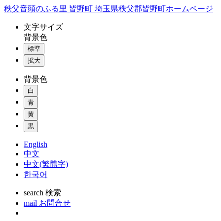
コ
秩父音頭のふる里 皆野町 埼玉県秩父郡皆野町ホームページ
ン
文字
サイズ
テ
背景色
ン
標準
ツ
本
拡大
文
背景色
へ
ス
白
キ
青
ッ
黄
プ
黒
English
中文
中文(繁體字)
한국어
search
検索
mail
お問合せ