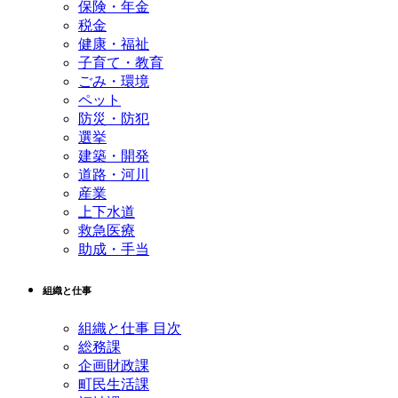
保険・年金
税金
健康・福祉
子育て・教育
ごみ・環境
ペット
防災・防犯
選挙
建築・開発
道路・河川
産業
上下水道
救急医療
助成・手当
組織と仕事
組織と仕事 目次
総務課
企画財政課
町民生活課