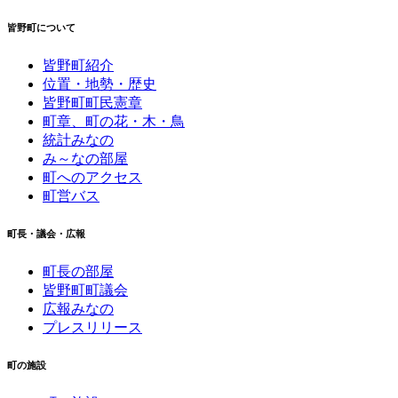
皆野町について
皆野町紹介
位置・地勢・歴史
皆野町町民憲章
町章、町の花・木・鳥
統計みなの
み～なの部屋
町へのアクセス
町営バス
町長・議会・広報
町長の部屋
皆野町町議会
広報みなの
プレスリリース
町の施設