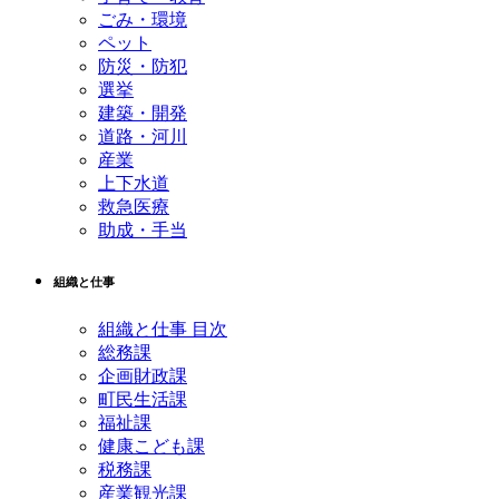
ごみ・環境
ペット
防災・防犯
選挙
建築・開発
道路・河川
産業
上下水道
救急医療
助成・手当
組織と仕事
組織と仕事 目次
総務課
企画財政課
町民生活課
福祉課
健康こども課
税務課
産業観光課