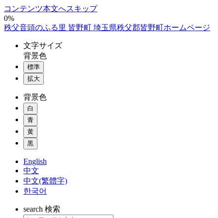
コンテンツ本文へスキップ
0%
秩父音頭のふる里 皆野町 埼玉県秩父郡皆野町ホームページ
文字
サイズ
背景色
標準
拡大
背景色
白
青
黄
黒
English
中文
中文(繁體字)
한국어
search
検索