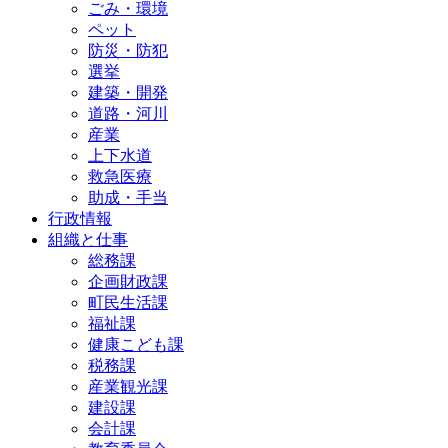
ごみ・環境
ペット
防災・防犯
選挙
建築・開発
道路・河川
産業
上下水道
救急医療
助成・手当
行政情報
組織と仕事
総務課
企画財政課
町民生活課
福祉課
健康こども課
税務課
産業観光課
建設課
会計課