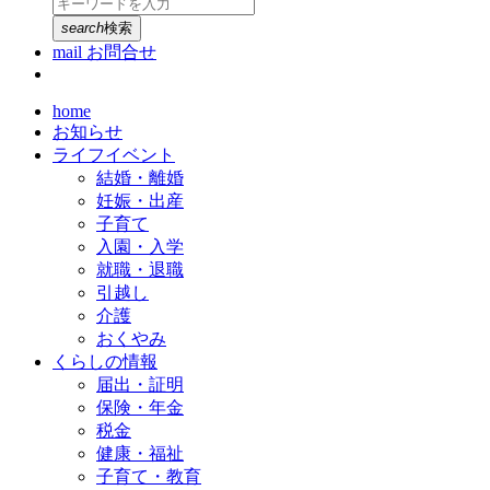
search
検索
mail
お問合せ
home
お知らせ
ライフイベント
結婚・離婚
妊娠・出産
子育て
入園・入学
就職・退職
引越し
介護
おくやみ
くらしの情報
届出・証明
保険・年金
税金
健康・福祉
子育て・教育