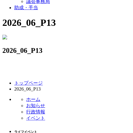
議会事務局
助成・手当
2026_06_P13
2026_06_P13
コ
ペ
トップページ
ン
ー
2026_06_P13
テ
ジ
ン
の
ホーム
ツ
先
お知らせ
本
頭
行政情報
文
へ
イベント
の
戻
先
る
ライフイベント