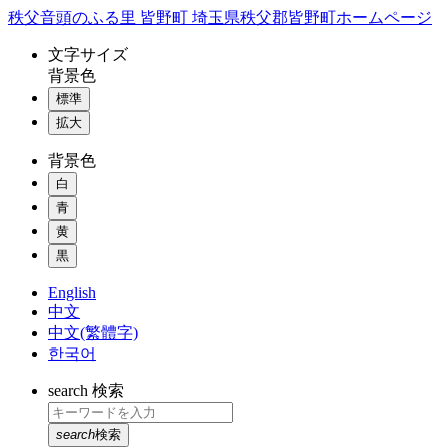
コ
秩父音頭のふる里 皆野町 埼玉県秩父郡皆野町ホームページ
ン
文字
サイズ
テ
背景色
ン
標準
ツ
本
拡大
文
背景色
へ
ス
白
キ
青
ッ
黄
プ
黒
English
中文
中文(繁體字)
한국어
search
検索
search
検索