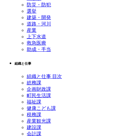
防災・防犯
選挙
建築・開発
道路・河川
産業
上下水道
救急医療
助成・手当
組織と仕事
組織と仕事 目次
総務課
企画財政課
町民生活課
福祉課
健康こども課
税務課
産業観光課
建設課
会計課