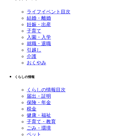
頭
へ
ライフイベント目次
戻
結婚・離婚
る
妊娠・出産
子育て
入園・入学
就職・退職
引越し
介護
おくやみ
くらしの情報
くらしの情報目次
届出・証明
保険・年金
税金
健康・福祉
子育て・教育
ごみ・環境
ペット