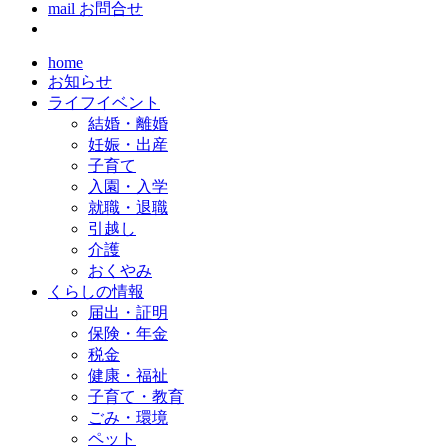
mail
お問合せ
home
お知らせ
ライフイベント
結婚・離婚
妊娠・出産
子育て
入園・入学
就職・退職
引越し
介護
おくやみ
くらしの情報
届出・証明
保険・年金
税金
健康・福祉
子育て・教育
ごみ・環境
ペット