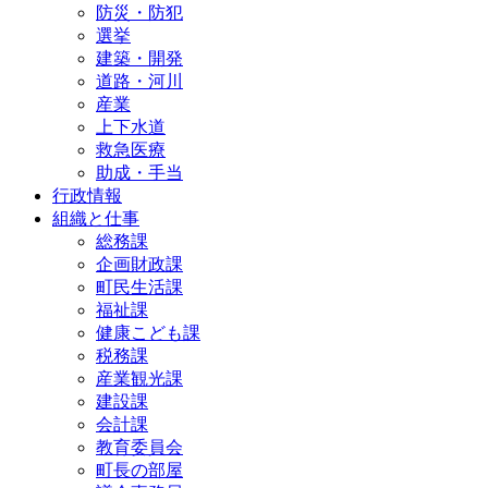
防災・防犯
選挙
建築・開発
道路・河川
産業
上下水道
救急医療
助成・手当
行政情報
組織と仕事
総務課
企画財政課
町民生活課
福祉課
健康こども課
税務課
産業観光課
建設課
会計課
教育委員会
町長の部屋