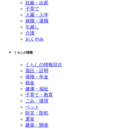
妊娠・出産
子育て
入園・入学
就職・退職
引越し
介護
おくやみ
くらしの情報
くらしの情報目次
届出・証明
保険・年金
税金
健康・福祉
子育て・教育
ごみ・環境
ペット
防災・防犯
選挙
建築・開発