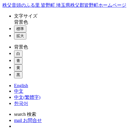
コ
秩父音頭のふる里 皆野町 埼玉県秩父郡皆野町ホームページ
ン
文字
サイズ
テ
背景色
ン
標準
ツ
本
拡大
文
背景色
へ
ス
白
キ
青
ッ
黄
プ
黒
English
中文
中文(繁體字)
한국어
search
検索
mail
お問合せ