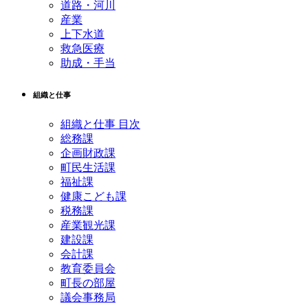
道路・河川
産業
上下水道
救急医療
助成・手当
組織と仕事
組織と仕事 目次
総務課
企画財政課
町民生活課
福祉課
健康こども課
税務課
産業観光課
建設課
会計課
教育委員会
町長の部屋
議会事務局