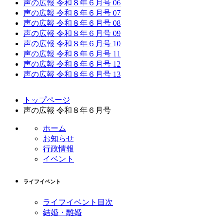
声の広報 令和８年６月号 06
声の広報 令和８年６月号 07
声の広報 令和８年６月号 08
声の広報 令和８年６月号 09
声の広報 令和８年６月号 10
声の広報 令和８年６月号 11
声の広報 令和８年６月号 12
声の広報 令和８年６月号 13
コ
ペ
トップページ
ン
ー
声の広報 令和８年６月号
テ
ジ
ン
の
ホーム
ツ
先
お知らせ
本
頭
行政情報
文
へ
イベント
の
戻
先
る
ライフイベント
頭
へ
ライフイベント目次
戻
結婚・離婚
る