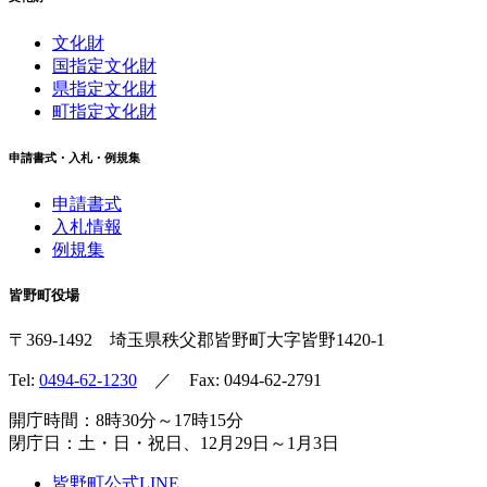
文化財
国指定文化財
県指定文化財
町指定文化財
申請書式・入札・例規集
申請書式
入札情報
例規集
皆野町役場
〒369-1492
埼玉県秩父郡皆野町
大字皆野1420-1
Tel:
0494-62-1230
／ Fax: 0494-62-2791
開庁時間：8時30分～17時15分
閉庁日：土・日・祝日、12月29日～1月3日
皆野町公式LINE