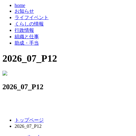
home
お知らせ
ライフイベント
くらしの情報
行政情報
組織と仕事
助成・手当
2026_07_P12
2026_07_P12
コ
ペ
トップページ
ン
ー
2026_07_P12
テ
ジ
ン
の