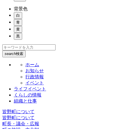
背景色
白
青
黄
黒
search
検索
ホーム
お知らせ
行政情報
イベント
ライフイベント
くらしの情報
組織と仕事
皆野町について
皆野町について
町長・議会・広報