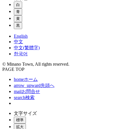
白
青
黄
黒
English
中文
中文(繁體字)
한국어
© Minano Town, All rights reserved.
PAGE TOP
home
ホーム
arrow_upward
先頭へ
mail
お問合せ
search
検索
文字サイズ
標準
拡大