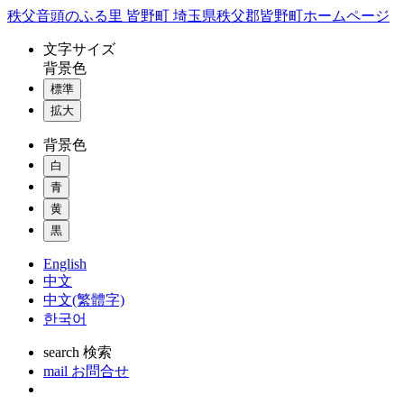
コ
秩父音頭のふる里 皆野町 埼玉県秩父郡皆野町ホームページ
ン
文字
サイズ
テ
背景色
ン
標準
ツ
本
拡大
文
背景色
へ
ス
白
キ
青
ッ
黄
プ
黒
English
中文
中文(繁體字)
한국어
search
検索
mail
お問合せ