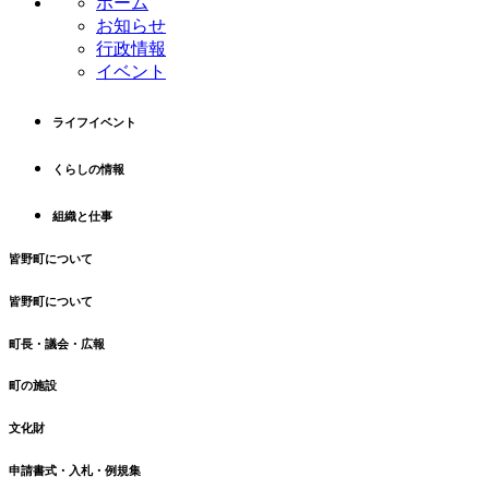
ホーム
ツ
先
お知らせ
本
頭
行政情報
文
へ
イベント
の
戻
先
る
ライフイベント
頭
へ
くらしの情報
戻
る
組織と仕事
皆野町について
皆野町について
町長・議会・広報
町の施設
文化財
申請書式・入札・例規集