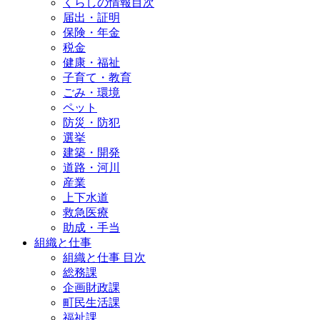
くらしの情報目次
届出・証明
保険・年金
税金
健康・福祉
子育て・教育
ごみ・環境
ペット
防災・防犯
選挙
建築・開発
道路・河川
産業
上下水道
救急医療
助成・手当
組織と仕事
組織と仕事 目次
総務課
企画財政課
町民生活課
福祉課