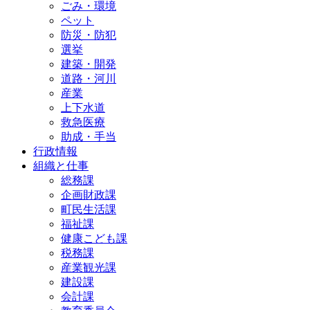
ごみ・環境
ペット
防災・防犯
選挙
建築・開発
道路・河川
産業
上下水道
救急医療
助成・手当
行政情報
組織と仕事
総務課
企画財政課
町民生活課
福祉課
健康こども課
税務課
産業観光課
建設課
会計課