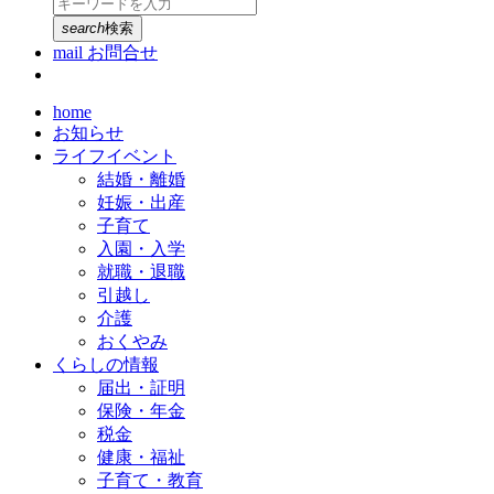
search
検索
mail
お問合せ
home
お知らせ
ライフイベント
結婚・離婚
妊娠・出産
子育て
入園・入学
就職・退職
引越し
介護
おくやみ
くらしの情報
届出・証明
保険・年金
税金
健康・福祉
子育て・教育