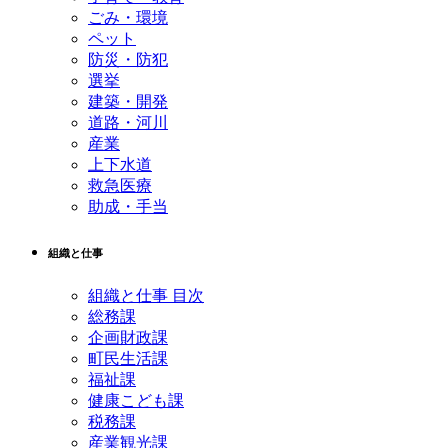
ごみ・環境
ペット
防災・防犯
選挙
建築・開発
道路・河川
産業
上下水道
救急医療
助成・手当
組織と仕事
組織と仕事 目次
総務課
企画財政課
町民生活課
福祉課
健康こども課
税務課
産業観光課