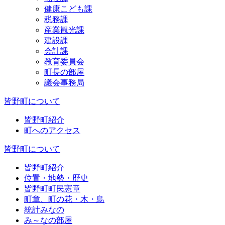
健康こども課
税務課
産業観光課
建設課
会計課
教育委員会
町長の部屋
議会事務局
皆野町について
皆野町紹介
町へのアクセス
皆野町について
皆野町紹介
位置・地勢・歴史
皆野町町民憲章
町章、町の花・木・鳥
統計みなの
み～なの部屋