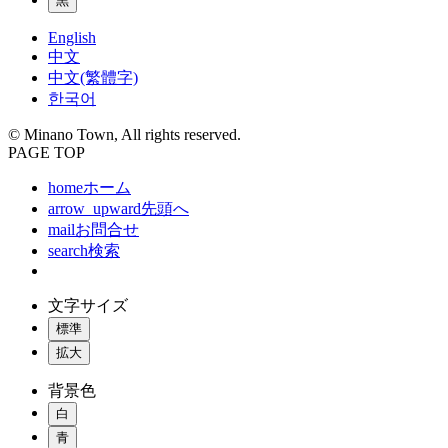
黒
English
中文
中文(繁體字)
한국어
© Minano Town, All rights reserved.
PAGE TOP
home
ホーム
arrow_upward
先頭へ
mail
お問合せ
search
検索
文字サイズ
標準
拡大
背景色
白
青