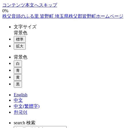
コンテンツ本文へスキップ
0%
秩父音頭のふる里 皆野町 埼玉県秩父郡皆野町ホームページ
文字
サイズ
背景色
標準
拡大
背景色
白
青
黄
黒
English
中文
中文(繁體字)
한국어
search
検索