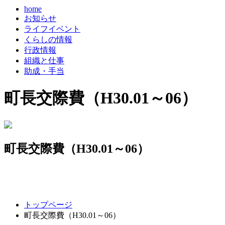
home
お知らせ
ライフイベント
くらしの情報
行政情報
組織と仕事
助成・手当
町長交際費（H30.01～06）
町長交際費（H30.01～06）
コ
ペ
トップページ
ン
ー
町長交際費（H30.01～06）
テ
ジ