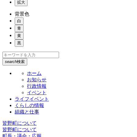
拡大
背景色
白
青
黄
黒
search
検索
ホーム
お知らせ
行政情報
イベント
ライフイベント
くらしの情報
組織と仕事
皆野町について
皆野町について
町長・議会・広報