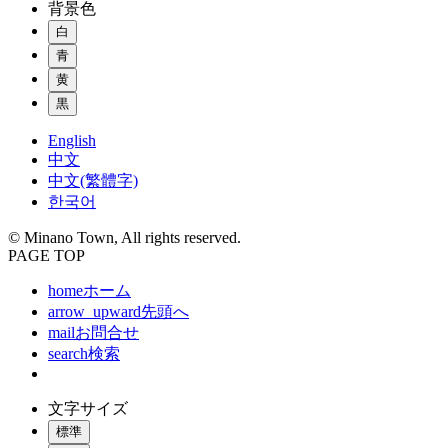
背景色
白
青
黄
黒
English
中文
中文(繁體字)
한국어
© Minano Town, All rights reserved.
PAGE TOP
home
ホーム
arrow_upward
先頭へ
mail
お問合せ
search
検索
文字サイズ
標準