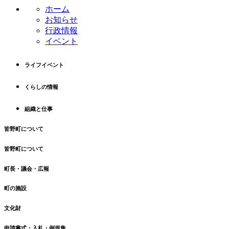
ン
の
ホーム
ツ
先
お知らせ
本
頭
行政情報
文
へ
イベント
の
戻
先
る
ライフイベント
頭
へ
くらしの情報
戻
る
組織と仕事
皆野町について
皆野町について
町長・議会・広報
町の施設
文化財
申請書式・入札・例規集