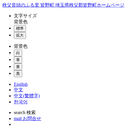
コ
秩父音頭のふる里 皆野町 埼玉県秩父郡皆野町ホームページ
ン
文字
サイズ
テ
背景色
ン
標準
ツ
本
拡大
文
背景色
へ
ス
白
キ
青
ッ
黄
プ
黒
English
中文
中文(繁體字)
한국어
search
検索
mail
お問合せ