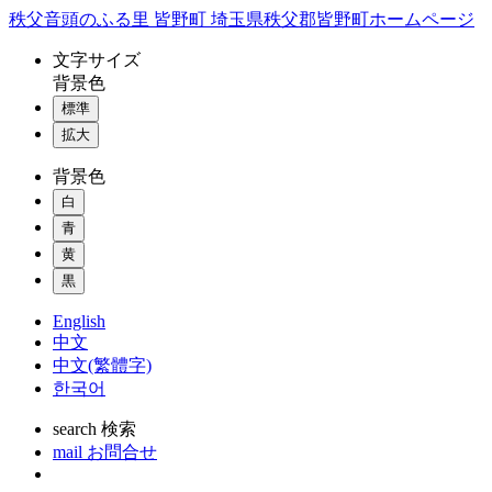
コ
秩父音頭のふる里 皆野町 埼玉県秩父郡皆野町ホームページ
ン
文字
サイズ
テ
背景色
ン
標準
ツ
本
拡大
文
背景色
へ
ス
白
キ
青
ッ
黄
プ
黒
English
中文
中文(繁體字)
한국어
search
検索
mail
お問合せ