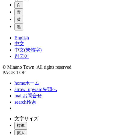
白
青
黄
黒
English
中文
中文(繁體字)
한국어
© Minano Town, All rights reserved.
PAGE TOP
home
ホーム
arrow_upward
先頭へ
mail
お問合せ
search
検索
文字サイズ
標準
拡大