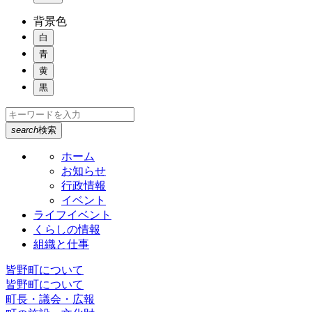
背景色
白
青
黄
黒
search
検索
ホーム
お知らせ
行政情報
イベント
ライフイベント
くらしの情報
組織と仕事
皆野町について
皆野町について
町長・議会・広報