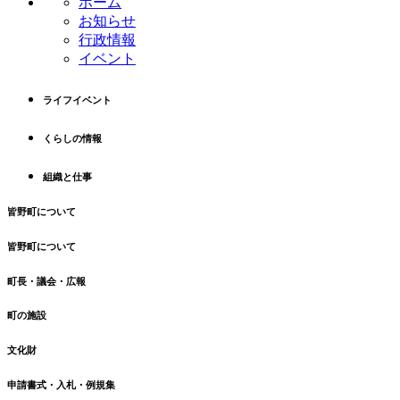
ホーム
ツ
先
お知らせ
本
頭
行政情報
文
へ
イベント
の
戻
先
る
ライフイベント
頭
へ
くらしの情報
戻
る
組織と仕事
皆野町について
皆野町について
町長・議会・広報
町の施設
文化財
申請書式・入札・例規集