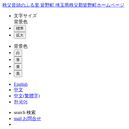
コ
秩父音頭のふる里 皆野町 埼玉県秩父郡皆野町ホームページ
ン
文字
サイズ
テ
背景色
ン
標準
ツ
本
拡大
文
背景色
へ
ス
白
キ
青
ッ
黄
プ
黒
English
中文
中文(繁體字)
한국어
search
検索
mail
お問合せ