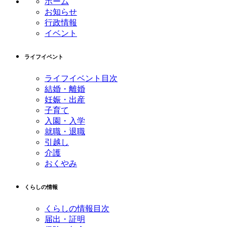
ホーム
ツ
先
お知らせ
本
頭
行政情報
文
へ
イベント
の
戻
先
る
ライフイベント
頭
へ
ライフイベント目次
戻
結婚・離婚
る
妊娠・出産
子育て
入園・入学
就職・退職
引越し
介護
おくやみ
くらしの情報
くらしの情報目次
届出・証明