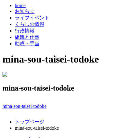
home
お知らせ
ライフイベント
くらしの情報
行政情報
組織と仕事
助成・手当
mina-sou-taisei-todoke
mina-sou-taisei-todoke
mina-sou-taisei-todoke
コ
ペ
トップページ
ン
ー
mina-sou-taisei-todoke
テ
ジ
ン
の