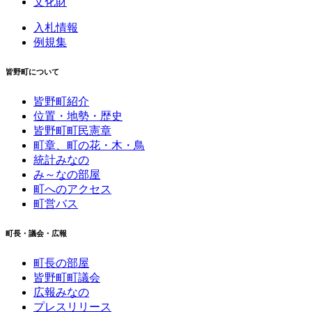
文化財
入札情報
例規集
皆野町について
皆野町紹介
位置・地勢・歴史
皆野町町民憲章
町章、町の花・木・鳥
統計みなの
み～なの部屋
町へのアクセス
町営バス
町長・議会・広報
町長の部屋
皆野町町議会
広報みなの
プレスリリース