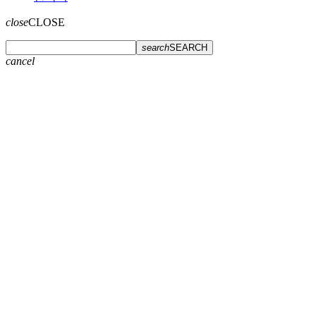
close
CLOSE
search
SEARCH
cancel