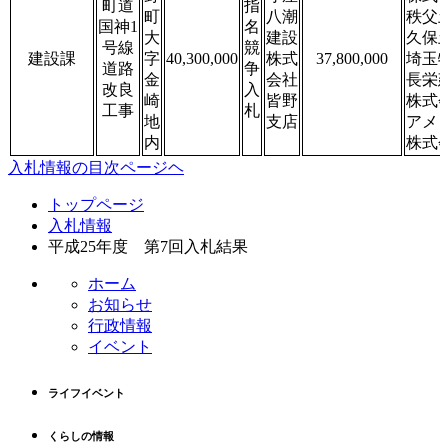
町道
指
町
八潮
秩父
国神1
名
大
建設
久保
号線
競
建設課
字
40,300,000
株式
37,800,000
埼玉
道路
争
金
会社
長栄
改良
入
崎
皆野
株式
工事
札
地
支店
アメ
内
株式
入札情報の目次ページヘ
コ
ペ
トップページ
ン
ー
入札情報
テ
ジ
平成25年度 第7回入札結果
ン
の
ツ
先
ホーム
本
頭
お知らせ
文
へ
行政情報
の
戻
イベント
先
る
頭
ライフイベント
へ
戻
くらしの情報
る