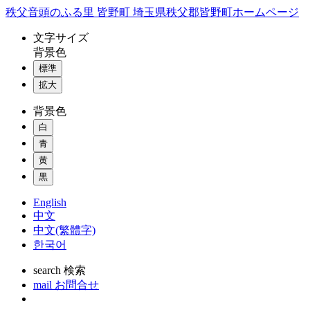
コ
秩父音頭のふる里 皆野町 埼玉県秩父郡皆野町ホームページ
ン
文字
サイズ
テ
背景色
ン
標準
ツ
本
拡大
文
背景色
へ
ス
白
キ
青
ッ
黄
プ
黒
English
中文
中文(繁體字)
한국어
search
検索
mail
お問合せ