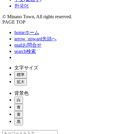
한국어
© Minano Town, All rights reserved.
PAGE TOP
home
ホーム
arrow_upward
先頭へ
mail
お問合せ
search
検索
文字サイズ
標準
拡大
背景色
白
青
黄
黒