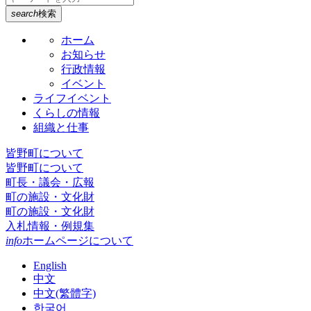
search
検索
ホーム
お知らせ
行政情報
イベント
ライフイベント
くらしの情報
組織と仕事
皆野町について
皆野町について
町長・議会・広報
町の施設・文化財
町の施設・文化財
入札情報・例規集
info
ホームページについて
English
中文
中文(繁體字)
한국어