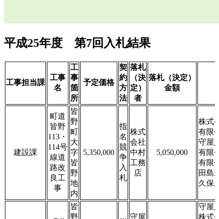
平成25年度 第7回入札結果
工
契
落札
工事
事
約
（決
落札（決定）
工事担当課
予定価格
名
箇
方
定）
金額
所
法
者
皆
町道
野
株式
皆野
指
町
株式
有限
113・
名
大
会社
守屋
114号
競
建設課
字
5,350,000
中村
5,050,000
有限
線道
争
皆
工務
有限
路改
入
野
店
田島
良工
札
地
久保
事
内
皆
守屋
野
守屋
株式