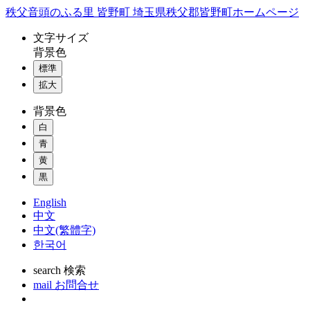
コ
秩父音頭のふる里 皆野町 埼玉県秩父郡皆野町ホームページ
ン
文字
サイズ
テ
背景色
ン
標準
ツ
本
拡大
文
背景色
へ
ス
白
キ
青
ッ
黄
プ
黒
English
中文
中文(繁體字)
한국어
search
検索
mail
お問合せ