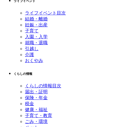
ライフイベント
へ
戻
ライフイベント目次
る
結婚・離婚
妊娠・出産
子育て
入園・入学
就職・退職
引越し
介護
おくやみ
くらしの情報
くらしの情報目次
届出・証明
保険・年金
税金
健康・福祉
子育て・教育
ごみ・環境