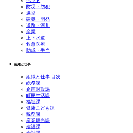
ペット
防災・防犯
選挙
建築・開発
道路・河川
産業
上下水道
救急医療
助成・手当
組織と仕事
組織と仕事 目次
総務課
企画財政課
町民生活課
福祉課
健康こども課
税務課
産業観光課
建設課
会計課