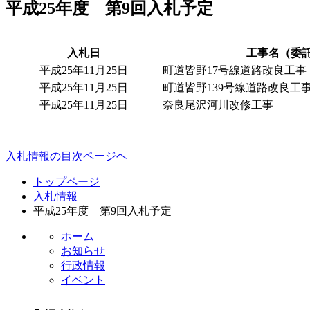
平成25年度 第9回入札予定
入札日
工事名（委
平成25年11月25日
町道皆野17号線道路改良工事
平成25年11月25日
町道皆野139号線道路改良工
平成25年11月25日
奈良尾沢河川改修工事
入札情報の目次ページヘ
コ
ペ
トップページ
ン
ー
入札情報
テ
ジ
平成25年度 第9回入札予定
ン
の
ツ
先
ホーム
本
頭
お知らせ
文
へ
行政情報
の
戻
イベント
先
る
頭