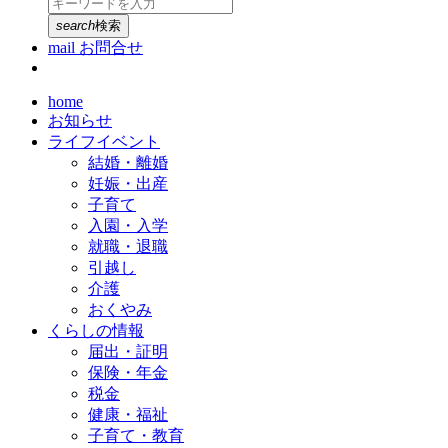
search
検索
mail
お問合せ
home
お知らせ
ライフイベント
結婚・離婚
妊娠・出産
子育て
入園・入学
就職・退職
引越し
介護
おくやみ
くらしの情報
届出・証明
保険・年金
税金
健康・福祉
子育て・教育