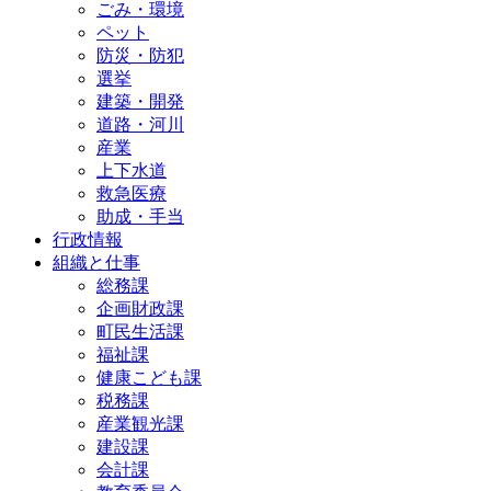
ごみ・環境
ペット
防災・防犯
選挙
建築・開発
道路・河川
産業
上下水道
救急医療
助成・手当
行政情報
組織と仕事
総務課
企画財政課
町民生活課
福祉課
健康こども課
税務課
産業観光課
建設課
会計課