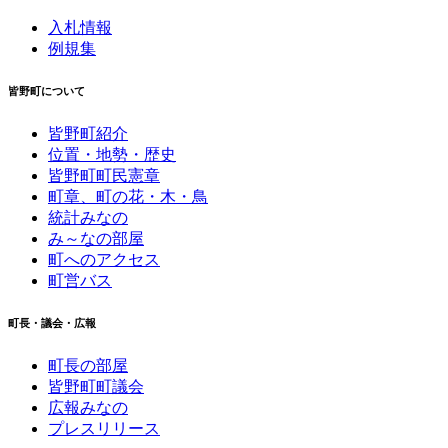
入札情報
例規集
皆野町について
皆野町紹介
位置・地勢・歴史
皆野町町民憲章
町章、町の花・木・鳥
統計みなの
み～なの部屋
町へのアクセス
町営バス
町長・議会・広報
町長の部屋
皆野町町議会
広報みなの
プレスリリース