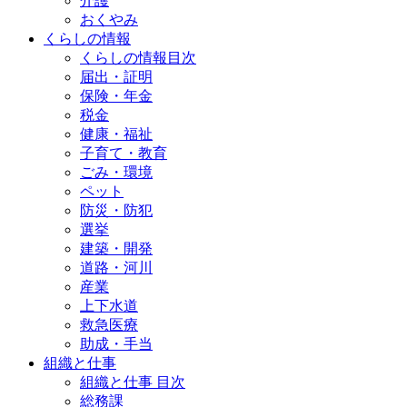
介護
おくやみ
くらしの情報
くらしの情報目次
届出・証明
保険・年金
税金
健康・福祉
子育て・教育
ごみ・環境
ペット
防災・防犯
選挙
建築・開発
道路・河川
産業
上下水道
救急医療
助成・手当
組織と仕事
組織と仕事 目次
総務課