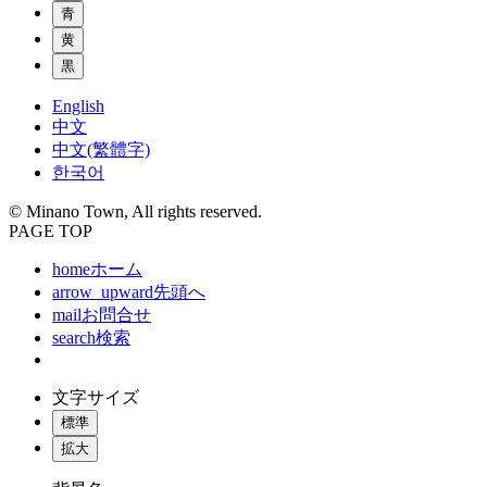
青
黄
黒
English
中文
中文(繁體字)
한국어
© Minano Town, All rights reserved.
PAGE TOP
home
ホーム
arrow_upward
先頭へ
mail
お問合せ
search
検索
文字サイズ
標準
拡大