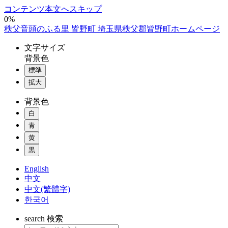
コンテンツ本文へスキップ
0%
秩父音頭のふる里 皆野町 埼玉県秩父郡皆野町ホームページ
文字
サイズ
背景色
標準
拡大
背景色
白
青
黄
黒
English
中文
中文(繁體字)
한국어
search
検索