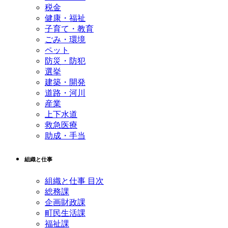
税金
健康・福祉
子育て・教育
ごみ・環境
ペット
防災・防犯
選挙
建築・開発
道路・河川
産業
上下水道
救急医療
助成・手当
組織と仕事
組織と仕事 目次
総務課
企画財政課
町民生活課
福祉課