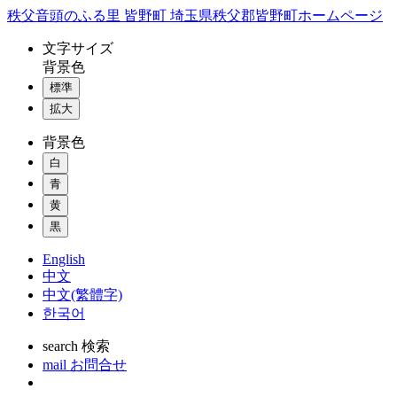
コ
秩父音頭のふる里 皆野町 埼玉県秩父郡皆野町ホームページ
ン
文字
サイズ
テ
背景色
ン
標準
ツ
本
拡大
文
背景色
へ
ス
白
キ
青
ッ
黄
プ
黒
English
中文
中文(繁體字)
한국어
search
検索
mail
お問合せ