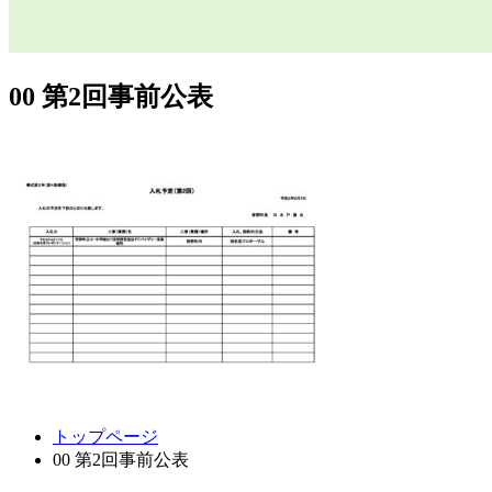
00 第2回事前公表
コ
ペ
トップページ
ン
ー
00 第2回事前公表
テ
ジ
ン
の