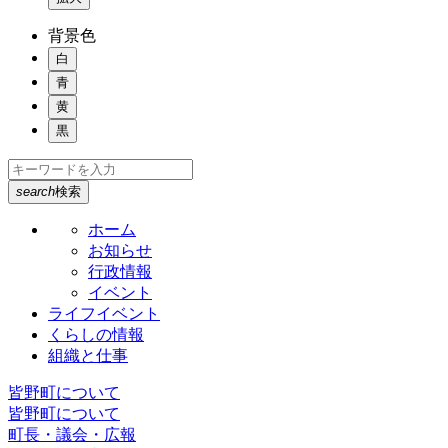
背景色
白
青
黄
黒
search
検索
ホーム
お知らせ
行政情報
イベント
ライフイベント
くらしの情報
組織と仕事
皆野町について
皆野町について
町長・議会・広報