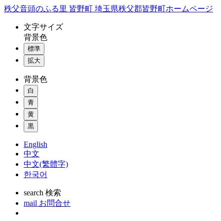
コ
秩父音頭のふる里 皆野町 埼玉県秩父郡皆野町ホームページ
ン
文字
サイズ
テ
背景色
ン
標準
ツ
本
拡大
文
背景色
へ
ス
白
キ
青
ッ
黄
プ
黒
English
中文
中文(繁體字)
한국어
search
検索
mail
お問合せ