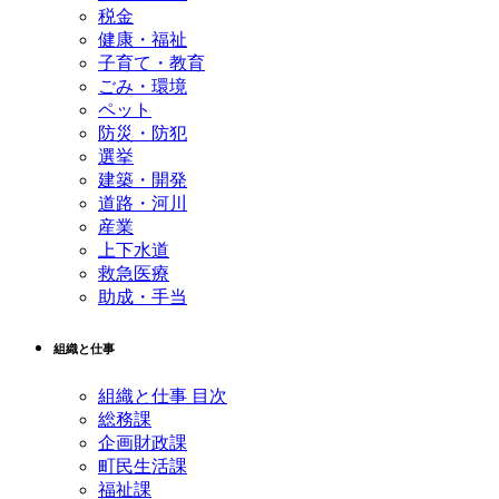
税金
健康・福祉
子育て・教育
ごみ・環境
ペット
防災・防犯
選挙
建築・開発
道路・河川
産業
上下水道
救急医療
助成・手当
組織と仕事
組織と仕事 目次
総務課
企画財政課
町民生活課
福祉課