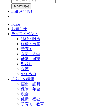
search
検索
mail
お問合せ
home
お知らせ
ライフイベント
結婚・離婚
妊娠・出産
子育て
入園・入学
就職・退職
引越し
介護
おくやみ
くらしの情報
届出・証明
保険・年金
税金
健康・福祉
子育て・教育