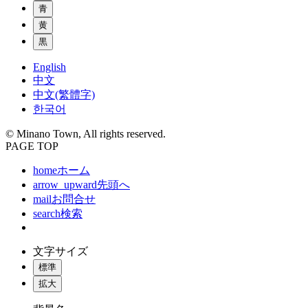
青
黄
黒
English
中文
中文(繁體字)
한국어
© Minano Town, All rights reserved.
PAGE TOP
home
ホーム
arrow_upward
先頭へ
mail
お問合せ
search
検索
文字サイズ
標準
拡大