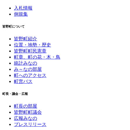
入札情報
例規集
皆野町について
皆野町紹介
位置・地勢・歴史
皆野町町民憲章
町章、町の花・木・鳥
統計みなの
み～なの部屋
町へのアクセス
町営バス
町長・議会・広報
町長の部屋
皆野町町議会
広報みなの
プレスリリース