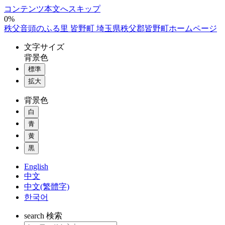
コンテンツ本文へスキップ
0%
秩父音頭のふる里 皆野町 埼玉県秩父郡皆野町ホームページ
文字
サイズ
背景色
標準
拡大
背景色
白
青
黄
黒
English
中文
中文(繁體字)
한국어
search
検索