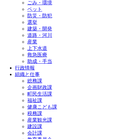
ごみ・環境
ペット
防災・防犯
選挙
建築・開発
道路・河川
産業
上下水道
救急医療
助成・手当
行政情報
組織と仕事
総務課
企画財政課
町民生活課
福祉課
健康こども課
税務課
産業観光課
建設課
会計課