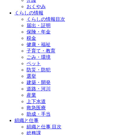
介護
おくやみ
くらしの情報
くらしの情報目次
届出・証明
保険・年金
税金
健康・福祉
子育て・教育
ごみ・環境
ペット
防災・防犯
選挙
建築・開発
道路・河川
産業
上下水道
救急医療
助成・手当
組織と仕事
組織と仕事 目次
総務課