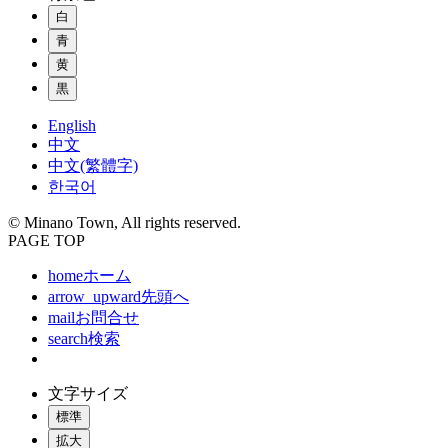
白
青
黄
黒
English
中文
中文(繁體字)
한국어
© Minano Town, All rights reserved.
PAGE TOP
home
ホーム
arrow_upward
先頭へ
mail
お問合せ
search
検索
文字サイズ
標準
拡大