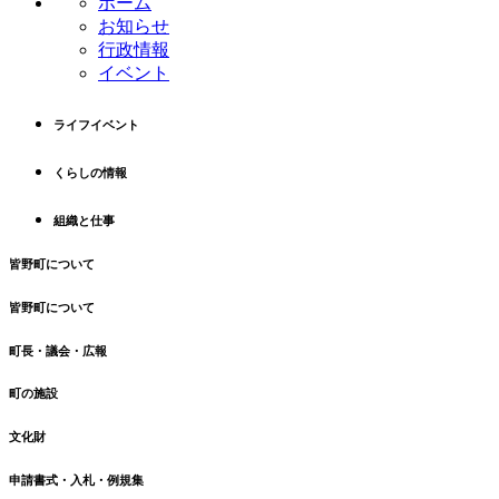
ホーム
ツ
先
お知らせ
本
頭
行政情報
文
へ
イベント
の
戻
先
る
ライフイベント
頭
へ
くらしの情報
戻
る
組織と仕事
皆野町について
皆野町について
町長・議会・広報
町の施設
文化財
申請書式・入札・例規集