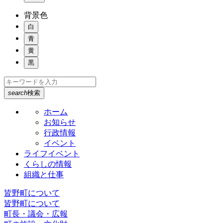
背景色
白
青
黄
黒
search
検索
ホーム
お知らせ
行政情報
イベント
ライフイベント
くらしの情報
組織と仕事
皆野町について
皆野町について
町長・議会・広報