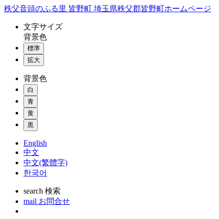
コ
秩父音頭のふる里 皆野町 埼玉県秩父郡皆野町ホームページ
ン
文字
サイズ
テ
背景色
ン
標準
ツ
本
拡大
文
背景色
へ
ス
白
キ
青
ッ
黄
プ
黒
English
中文
中文(繁體字)
한국어
search
検索
mail
お問合せ