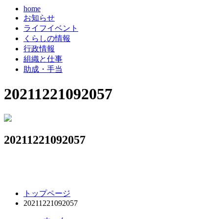
home
お知らせ
ライフイベント
くらしの情報
行政情報
組織と仕事
助成・手当
20211221092057
20211221092057
コ
ペ
トップページ
ン
ー
20211221092057
テ
ジ
ン
の