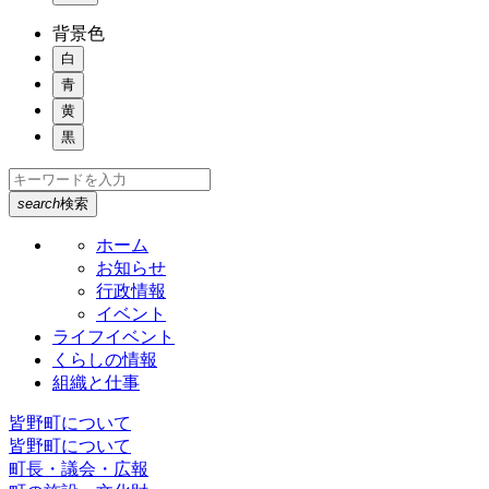
背景色
白
青
黄
黒
search
検索
ホーム
お知らせ
行政情報
イベント
ライフイベント
くらしの情報
組織と仕事
皆野町について
皆野町について
町長・議会・広報