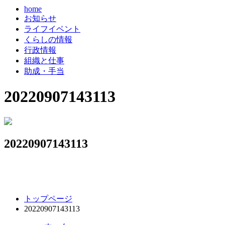
home
お知らせ
ライフイベント
くらしの情報
行政情報
組織と仕事
助成・手当
20220907143113
20220907143113
コ
ペ
トップページ
ン
ー
20220907143113
テ
ジ
ン
の