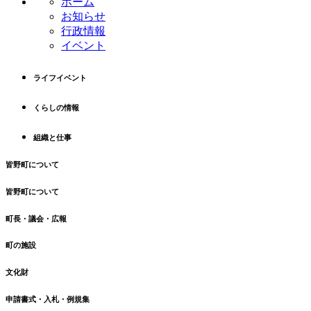
ホーム
ツ
先
お知らせ
本
頭
行政情報
文
へ
イベント
の
戻
先
る
ライフイベント
頭
へ
くらしの情報
戻
る
組織と仕事
皆野町について
皆野町について
町長・議会・広報
町の施設
文化財
申請書式・入札・例規集