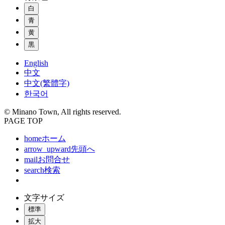
白
青
黄
黒
English
中文
中文(繁體字)
한국어
© Minano Town, All rights reserved.
PAGE TOP
home
ホーム
arrow_upward
先頭へ
mail
お問合せ
search
検索
文字サイズ
標準
拡大