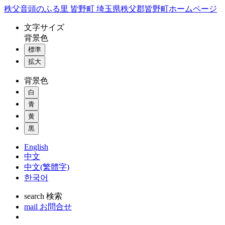
コ
秩父音頭のふる里 皆野町 埼玉県秩父郡皆野町ホームページ
ン
文字
サイズ
テ
背景色
ン
標準
ツ
本
拡大
文
背景色
へ
ス
白
キ
青
ッ
黄
プ
黒
English
中文
中文(繁體字)
한국어
search
検索
mail
お問合せ