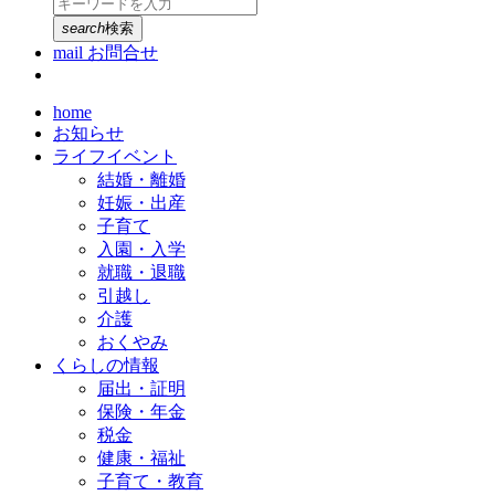
search
検索
mail
お問合せ
home
お知らせ
ライフイベント
結婚・離婚
妊娠・出産
子育て
入園・入学
就職・退職
引越し
介護
おくやみ
くらしの情報
届出・証明
保険・年金
税金
健康・福祉
子育て・教育