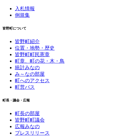
入札情報
例規集
皆野町について
皆野町紹介
位置・地勢・歴史
皆野町町民憲章
町章、町の花・木・鳥
統計みなの
み～なの部屋
町へのアクセス
町営バス
町長・議会・広報
町長の部屋
皆野町町議会
広報みなの
プレスリリース