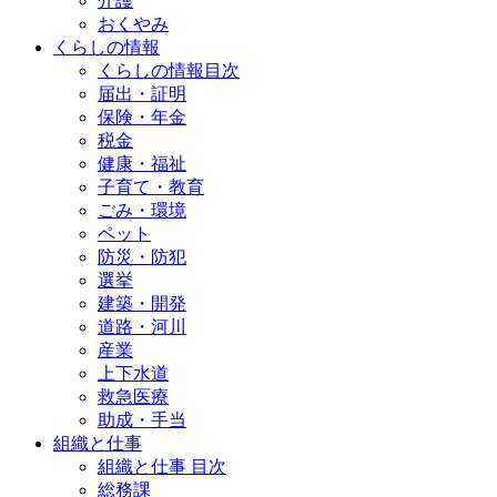
介護
おくやみ
くらしの情報
くらしの情報目次
届出・証明
保険・年金
税金
健康・福祉
子育て・教育
ごみ・環境
ペット
防災・防犯
選挙
建築・開発
道路・河川
産業
上下水道
救急医療
助成・手当
組織と仕事
組織と仕事 目次
総務課