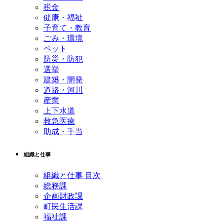
税金
健康・福祉
子育て・教育
ごみ・環境
ペット
防災・防犯
選挙
建築・開発
道路・河川
産業
上下水道
救急医療
助成・手当
組織と仕事
組織と仕事 目次
総務課
企画財政課
町民生活課
福祉課