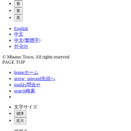
青
黄
黒
English
中文
中文(繁體字)
한국어
© Minano Town, All rights reserved.
PAGE TOP
home
ホーム
arrow_upward
先頭へ
mail
お問合せ
search
検索
文字サイズ
標準
拡大