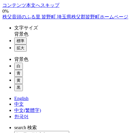
コンテンツ本文へスキップ
0%
秩父音頭のふる里 皆野町 埼玉県秩父郡皆野町ホームページ
文字
サイズ
背景色
標準
拡大
背景色
白
青
黄
黒
English
中文
中文(繁體字)
한국어
search
検索