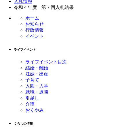
入札情報
テ
ジ
令和４年度 第７回入札結果
ン
の
ツ
先
ホーム
本
頭
お知らせ
文
へ
行政情報
の
戻
イベント
先
る
頭
ライフイベント
へ
戻
ライフイベント目次
る
結婚・離婚
妊娠・出産
子育て
入園・入学
就職・退職
引越し
介護
おくやみ
くらしの情報