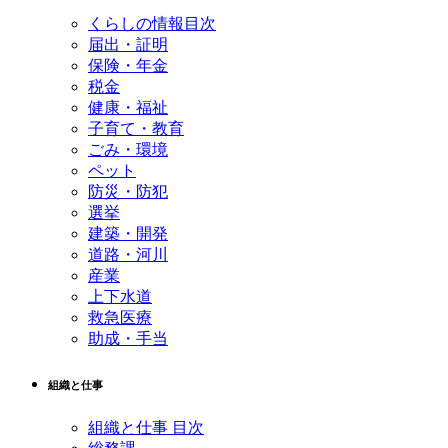
くらしの情報目次
届出・証明
保険・年金
税金
健康・福祉
子育て・教育
ごみ・環境
ペット
防災・防犯
選挙
建築・開発
道路・河川
産業
上下水道
救急医療
助成・手当
組織と仕事
組織と仕事 目次