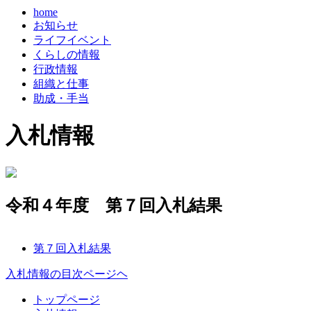
home
お知らせ
ライフイベント
くらしの情報
行政情報
組織と仕事
助成・手当
入札情報
令和４年度 第７回入札結果
第７回入札結果
入札情報の目次ページヘ
コ
ペ
トップページ
ン
ー