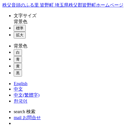
コ
秩父音頭のふる里 皆野町 埼玉県秩父郡皆野町ホームページ
ン
文字
サイズ
テ
背景色
ン
標準
ツ
本
拡大
文
背景色
へ
ス
白
キ
青
ッ
黄
プ
黒
English
中文
中文(繁體字)
한국어
search
検索
mail
お問合せ