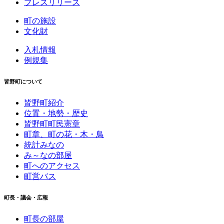
プレスリリース
町の施設
文化財
入札情報
例規集
皆野町について
皆野町紹介
位置・地勢・歴史
皆野町町民憲章
町章、町の花・木・鳥
統計みなの
み～なの部屋
町へのアクセス
町営バス
町長・議会・広報
町長の部屋