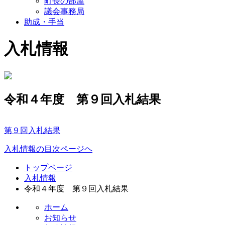
町長の部屋
議会事務局
助成・手当
入札情報
令和４年度 第９回入札結果
第９回入札結果
入札情報の目次ページヘ
コ
ペ
トップページ
ン
ー
入札情報
テ
ジ
令和４年度 第９回入札結果
ン
の
ツ
先
ホーム
本
頭
お知らせ
文
へ