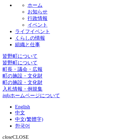
ホーム
お知らせ
行政情報
イベント
ライフイベント
くらしの情報
組織と仕事
皆野町について
皆野町について
町長・議会・広報
町の施設・文化財
町の施設・文化財
入札情報・例規集
info
ホームページについて
English
中文
中文(繁體字)
한국어
close
CLOSE