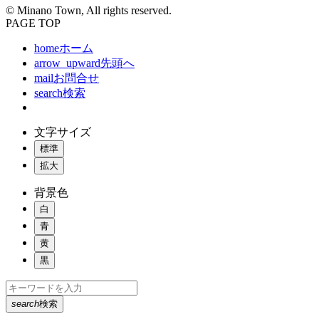
© Minano Town, All rights reserved.
PAGE TOP
home
ホーム
arrow_upward
先頭へ
mail
お問合せ
search
検索
文字サイズ
標準
拡大
背景色
白
青
黄
黒
search
検索