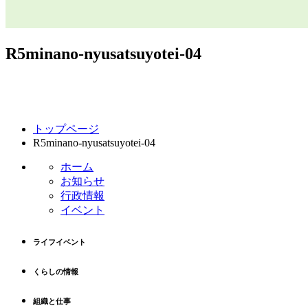
R5minano-nyusatsuyotei-04
コ
ペ
トップページ
ン
ー
R5minano-nyusatsuyotei-04
テ
ジ
ン
の
ホーム
ツ
先
お知らせ
本
頭
行政情報
文
へ
イベント
の
戻
先
る
ライフイベント
頭
へ
くらしの情報
戻
る
組織と仕事