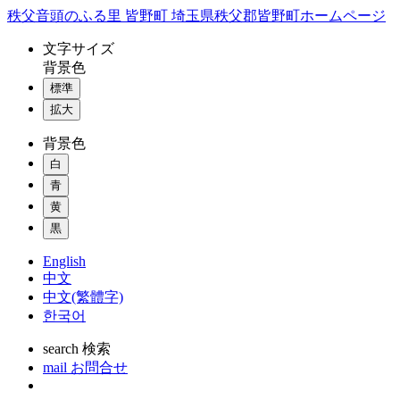
コ
秩父音頭のふる里 皆野町 埼玉県秩父郡皆野町ホームページ
ン
文字
サイズ
テ
背景色
ン
標準
ツ
本
拡大
文
背景色
へ
ス
白
キ
青
ッ
黄
プ
黒
English
中文
中文(繁體字)
한국어
search
検索
mail
お問合せ