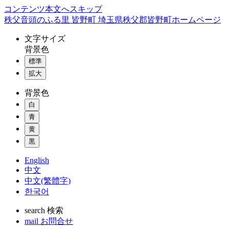
コンテンツ本文へスキップ
秩父音頭のふる里 皆野町 埼玉県秩父郡皆野町ホームページ
文字
サイズ
背景色
標準
拡大
背景色
白
青
黄
黒
English
中文
中文(繁體字)
한국어
search
検索
mail
お問合せ