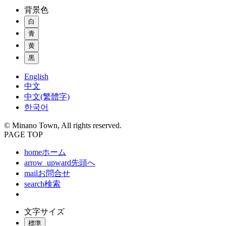
背景色
白
青
黄
黒
English
中文
中文(繁體字)
한국어
© Minano Town, All rights reserved.
PAGE TOP
home
ホーム
arrow_upward
先頭へ
mail
お問合せ
search
検索
文字サイズ
標準