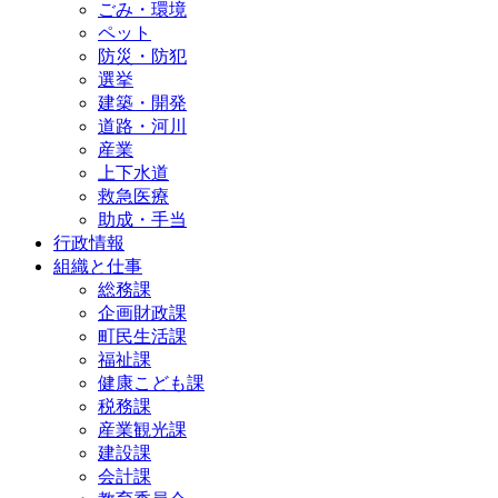
ごみ・環境
ペット
防災・防犯
選挙
建築・開発
道路・河川
産業
上下水道
救急医療
助成・手当
行政情報
組織と仕事
総務課
企画財政課
町民生活課
福祉課
健康こども課
税務課
産業観光課
建設課
会計課