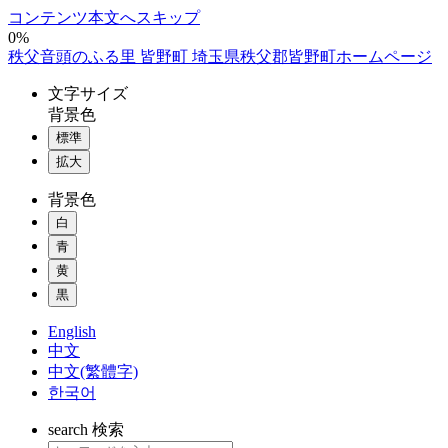
コンテンツ本文へスキップ
0%
秩父音頭のふる里 皆野町 埼玉県秩父郡皆野町ホームページ
文字
サイズ
背景色
標準
拡大
背景色
白
青
黄
黒
English
中文
中文(繁體字)
한국어
search
検索