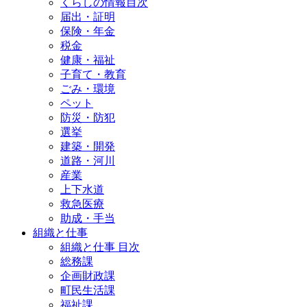
くらしの情報目次
届出・証明
保険・年金
税金
健康・福祉
子育て・教育
ごみ・環境
ペット
防災・防犯
選挙
建築・開発
道路・河川
産業
上下水道
救急医療
助成・手当
組織と仕事
組織と仕事 目次
総務課
企画財政課
町民生活課
福祉課