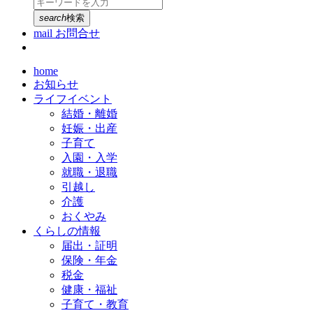
search
検索
mail
お問合せ
home
お知らせ
ライフイベント
結婚・離婚
妊娠・出産
子育て
入園・入学
就職・退職
引越し
介護
おくやみ
くらしの情報
届出・証明
保険・年金
税金
健康・福祉
子育て・教育