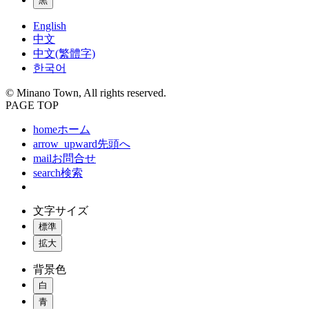
黒
English
中文
中文(繁體字)
한국어
© Minano Town, All rights reserved.
PAGE TOP
home
ホーム
arrow_upward
先頭へ
mail
お問合せ
search
検索
文字サイズ
標準
拡大
背景色
白
青