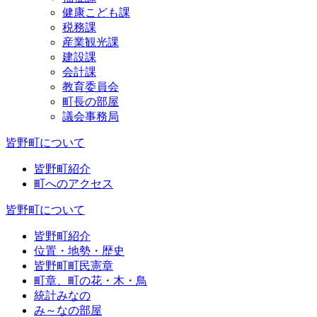
健康こども課
税務課
産業観光課
建設課
会計課
教育委員会
町長の部屋
議会事務局
皆野町について
皆野町紹介
町へのアクセス
皆野町について
皆野町紹介
位置・地勢・歴史
皆野町町民憲章
町章、町の花・木・鳥
統計みなの
み～なの部屋