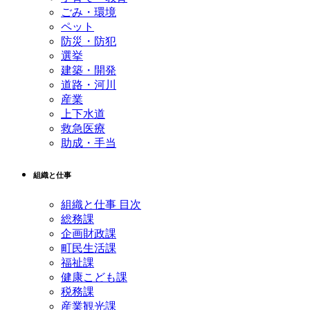
ごみ・環境
ペット
防災・防犯
選挙
建築・開発
道路・河川
産業
上下水道
救急医療
助成・手当
組織と仕事
組織と仕事 目次
総務課
企画財政課
町民生活課
福祉課
健康こども課
税務課
産業観光課