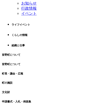
ツ
先
お知らせ
本
頭
行政情報
文
へ
イベント
の
戻
先
る
ライフイベント
頭
へ
くらしの情報
戻
る
組織と仕事
皆野町について
皆野町について
町長・議会・広報
町の施設
文化財
申請書式・入札・例規集