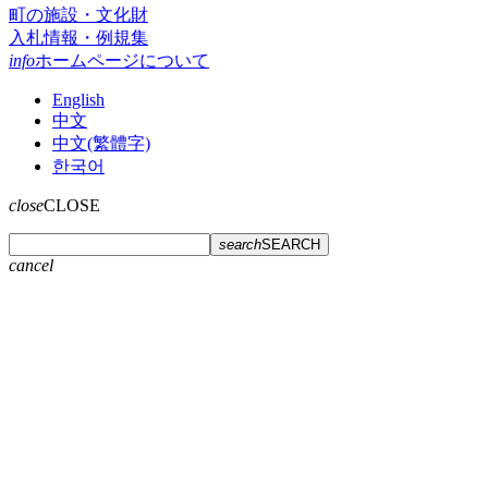
町の施設・文化財
入札情報・例規集
info
ホームページについて
English
中文
中文(繁體字)
한국어
close
CLOSE
search
SEARCH
cancel