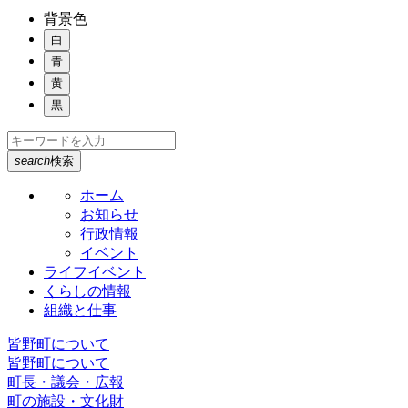
背景色
白
青
黄
黒
search
検索
ホーム
お知らせ
行政情報
イベント
ライフイベント
くらしの情報
組織と仕事
皆野町について
皆野町について
町長・議会・広報
町の施設・文化財