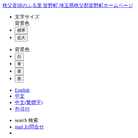
コ
秩父音頭のふる里 皆野町 埼玉県秩父郡皆野町ホームページ
ン
文字
サイズ
テ
背景色
ン
標準
ツ
本
拡大
文
背景色
へ
ス
白
キ
青
ッ
黄
プ
黒
English
中文
中文(繁體字)
한국어
search
検索
mail
お問合せ