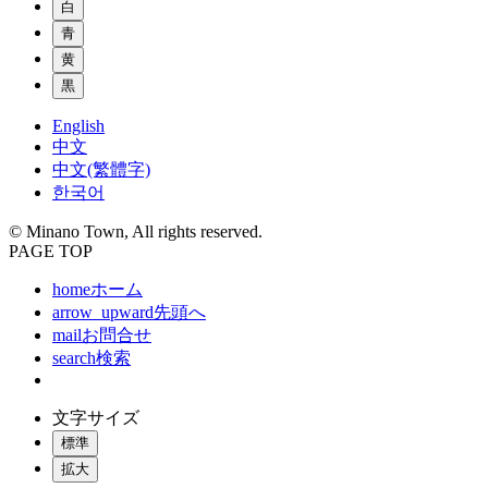
白
青
黄
黒
English
中文
中文(繁體字)
한국어
© Minano Town, All rights reserved.
PAGE TOP
home
ホーム
arrow_upward
先頭へ
mail
お問合せ
search
検索
文字サイズ
標準
拡大